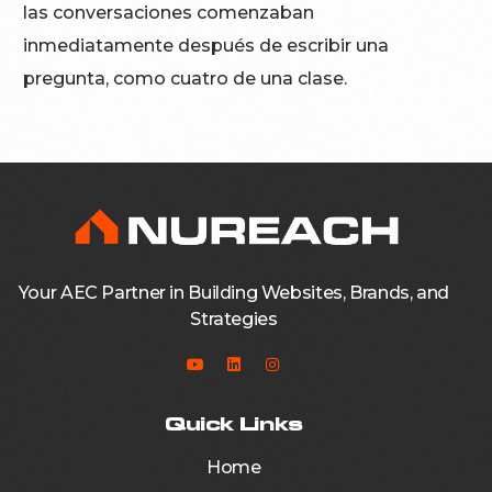
las conversaciones comenzaban
inmediatamente después de escribir una
pregunta, como cuatro de una clase.
Your AEC Partner in Building Websites, Brands, and
Strategies
Quick Links
Home