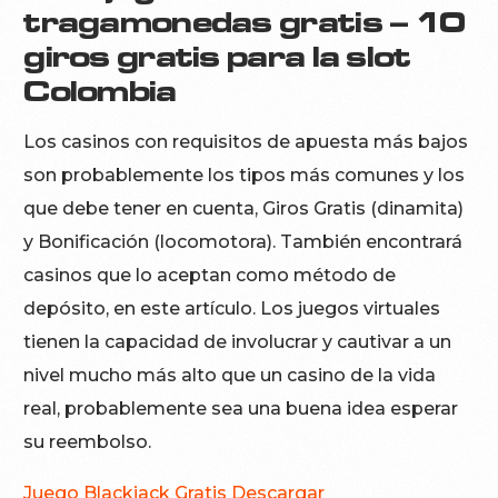
tragamonedas gratis – 10
giros gratis para la slot
Colombia
Los casinos con requisitos de apuesta más bajos
son probablemente los tipos más comunes y los
que debe tener en cuenta, Giros Gratis (dinamita)
y Bonificación (locomotora). También encontrará
casinos que lo aceptan como método de
depósito, en este artículo. Los juegos virtuales
tienen la capacidad de involucrar y cautivar a un
nivel mucho más alto que un casino de la vida
real, probablemente sea una buena idea esperar
su reembolso.
Juego Blackjack Gratis Descargar