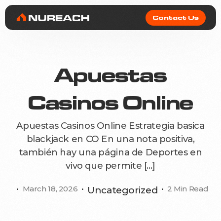
Contact Us
Contact Us
Apuestas
Casinos Online
Apuestas Casinos Online Estrategia basica
blackjack en CO En una nota positiva,
también hay una página de Deportes en
vivo que permite […]
March 18, 2026
2 Min Read
Uncategorized