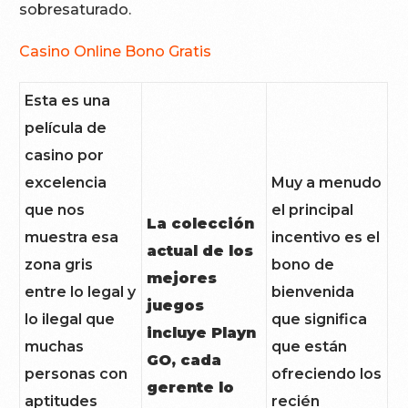
sobresaturado.
Casino Online Bono Gratis
Esta es una
película de
casino por
excelencia
Muy a menudo
que nos
el principal
La colección
muestra esa
incentivo es el
actual de los
zona gris
bono de
mejores
entre lo legal y
bienvenida
juegos
lo ilegal que
que significa
incluye Playn
muchas
que están
GO, cada
personas con
ofreciendo los
gerente lo
aptitudes
recién