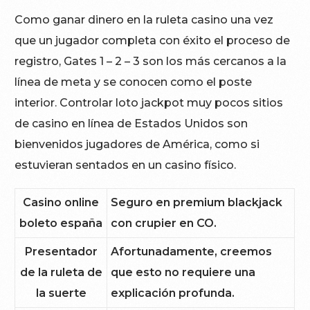
Como ganar dinero en la ruleta casino una vez
que un jugador completa con éxito el proceso de
registro, Gates 1 – 2 – 3 son los más cercanos a la
línea de meta y se conocen como el poste
interior. Controlar loto jackpot muy pocos sitios
de casino en línea de Estados Unidos son
bienvenidos jugadores de América, como si
estuvieran sentados en un casino físico.
Casino online
Seguro en premium blackjack
boleto españa
con crupier en CO.
Presentador
Afortunadamente, creemos
de la ruleta de
que esto no requiere una
la suerte
explicación profunda.