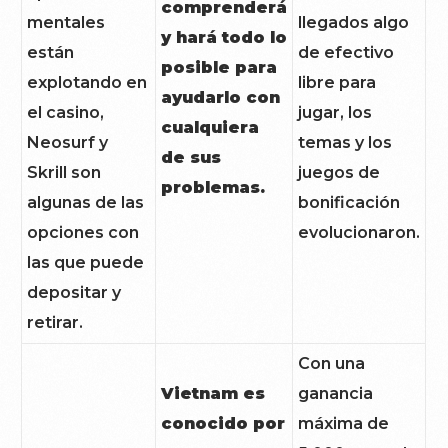
comprenderá
mentales
llegados algo
y hará todo lo
están
de efectivo
posible para
explotando en
libre para
ayudarlo con
el casino,
jugar, los
cualquiera
Neosurf y
temas y los
de sus
Skrill son
juegos de
problemas.
algunas de las
bonificación
opciones con
evolucionaron.
las que puede
depositar y
retirar.
Con una
Vietnam es
ganancia
conocido por
máxima de