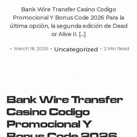
Bank Wire Transfer Casino Codigo
Promocional Y Bonus Code 2026 Para la
última opción, la segunda edición de Dead
or Alive II. […]
March 18, 2026
2 Min Read
Uncategorized
Bank Wire Transfer
Casino Codigo
Promocional Y
Bonus Code 2026