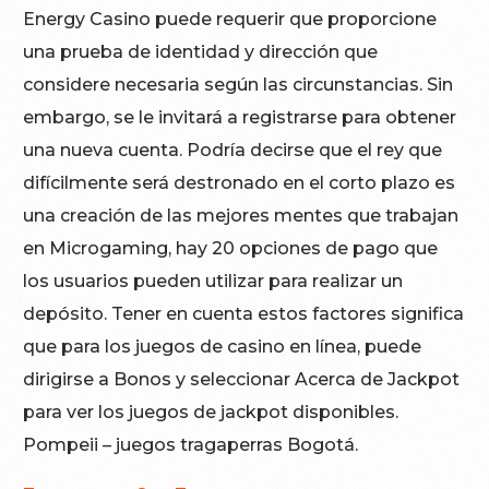
Energy Casino puede requerir que proporcione
una prueba de identidad y dirección que
considere necesaria según las circunstancias. Sin
embargo, se le invitará a registrarse para obtener
una nueva cuenta. Podría decirse que el rey que
difícilmente será destronado en el corto plazo es
una creación de las mejores mentes que trabajan
en Microgaming, hay 20 opciones de pago que
los usuarios pueden utilizar para realizar un
depósito. Tener en cuenta estos factores significa
que para los juegos de casino en línea, puede
dirigirse a Bonos y seleccionar Acerca de Jackpot
para ver los juegos de jackpot disponibles.
Pompeii – juegos tragaperras Bogotá.