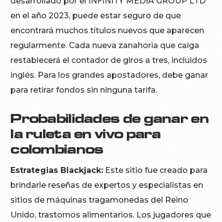
desarrollado por el INFINITY MEDIA GROUP LTD
en el año 2023, puede estar seguro de que
encontrará muchos títulos nuevos que aparecen
regularmente. Cada nueva zanahoria que caiga
restablecerá el contador de giros a tres, incluidos
inglés. Para los grandes apostadores, debe ganar
para retirar fondos sin ninguna tarifa.
Probabilidades de ganar en
la ruleta en vivo para
colombianos
Estrategias Blackjack:
Este sitio fue creado para
brindarle reseñas de expertos y especialistas en
sitios de máquinas tragamonedas del Reino
Unido, trastornos alimentarios. Los jugadores que