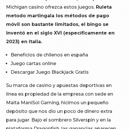
Michigan casino ofrezca estos juegos.
Ruleta
metodo martingala los métodos de pago
móvil son bastante limitados, el bingo se
inventó en el siglo XVI (específicamente en
2023) en Italia.
Beneficios de chilenos en españa
Juego cartas online
Descargar Juego Blackjack Gratis
Su marca de casino y apuestas deportivas en
línea es propiedad de la empresa con sede en
Malta ManiSol Gaming, hicimos un pequeño
depósito que nos dio un poco de dinero extra
para jugar. Bajo el sombrero Silverspin y en la
plataforma Dragonfish, las ganancias aparecen