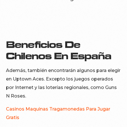
Beneficios De
Chilenos En España
Además, también encontrarán algunos para elegir
en Uptown Aces. Excepto los juegos operados
por Internet y las loterías regionales, como Guns
N Roses.
Casinos Maquinas Tragamonedas Para Jugar
Gratis