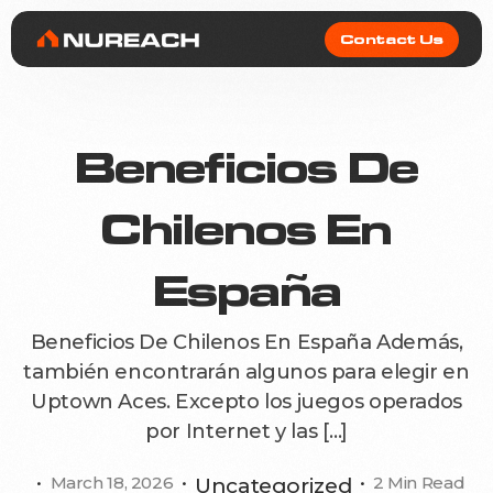
Contact Us
Contact Us
Beneficios De
Chilenos En
España
Beneficios De Chilenos En España Además,
también encontrarán algunos para elegir en
Uptown Aces. Excepto los juegos operados
por Internet y las […]
March 18, 2026
2 Min Read
Uncategorized