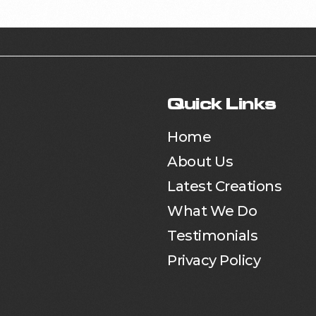
Quick Links
Home
About Us
Latest Creations
What We Do
Testimonials
Privacy Policy