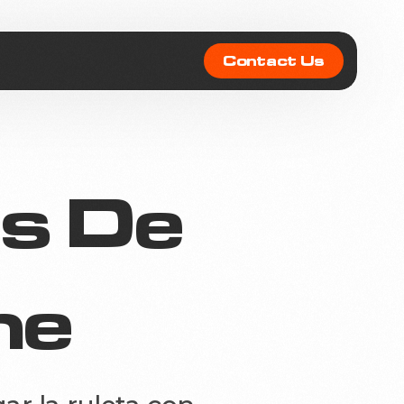
Contact Us
s De
ne