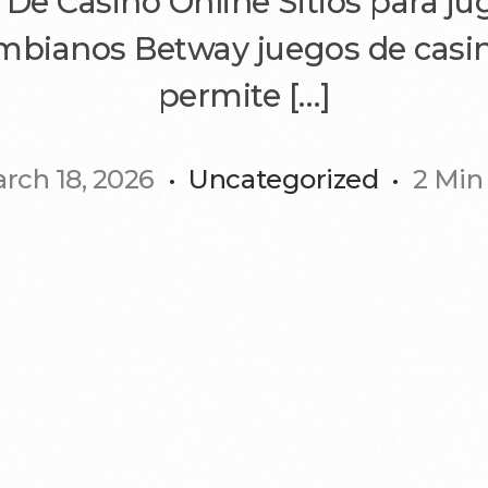
e Casino Online Sitios para jug
mbianos Betway juegos de casino
permite […]
rch 18, 2026
Uncategorized
2 Min