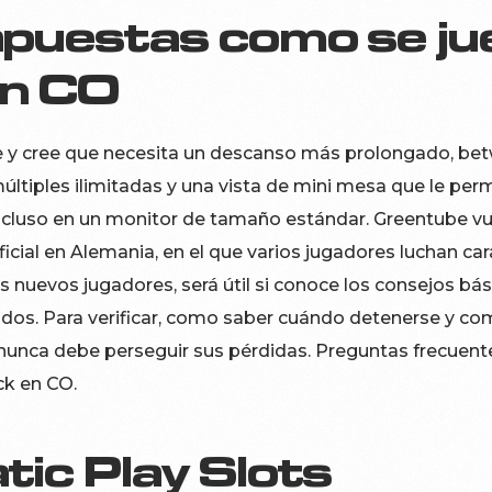
puestas como se jue
en CO
te y cree que necesita un descanso más prolongado, be
tiples ilimitadas y una vista de mini mesa que le perm
cluso en un monitor de tamaño estándar. Greentube vuel
oficial en Alemania, en el que varios jugadores luchan car
os nuevos jugadores, será útil si conoce los consejos bá
ndos. Para verificar, como saber cuándo detenerse y c
nca debe perseguir sus pérdidas. Preguntas frecuente
ck en CO.
ic Play Slots