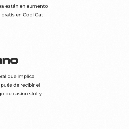
ínea están en aumento
s gratis en Cool Cat
ano
eral que implica
pués de recibir el
o de casino slot y