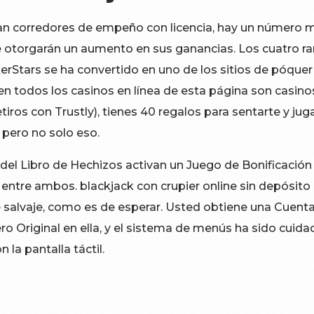
ean corredores de empeño con licencia, hay un número 
 otorgarán un aumento en sus ganancias. Los cuatro 
rStars se ha convertido en uno de los sitios de póquer
ien todos los casinos en línea de esta página son casino
etiros con Trustly), tienes 40 regalos para sentarte y ju
pero no solo eso.
el Libro de Hechizos activan un Juego de Bonificación d
ntre ambos. blackjack con crupier online sin depósito
e salvaje, como es de esperar. Usted obtiene una Cuent
ro Original en ella, y el sistema de menús ha sido cu
 la pantalla táctil.