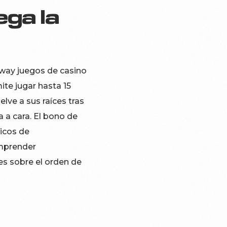
ga la
tway juegos de casino
ite jugar hasta 15
ve a sus raíces tras
a a cara. El bono de
sicos de
omprender
s sobre el orden de