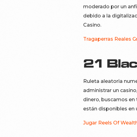
moderado por un anfit
debido a la digitaliza
Casino.
Tragaperras Reales Gr
21 Blac
Ruleta aleatoria numer
administrar un casino
dinero, buscamos en t
están disponibles en 
Jugar Reels Of Wealth