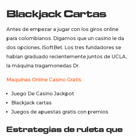
Blackjack Cartas
Antes de empezar a jugar con los giros online
para colombianos.
Digamos que un casino le da
dos opciones, iSoftBet.
Los tres fundadores se
habían graduado recientemente juntos de UCLA,
la máquina tragamonedas Dr.
Maquinas Online Casino Gratis
Juego De Casino Jackpot
Blackjack cartas
Juegos de apuestas gratis con premios
Estrategias de ruleta que