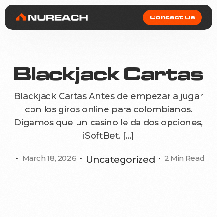
Contact Us
Contact Us
Blackjack Cartas
Blackjack Cartas Antes de empezar a jugar
con los giros online para colombianos.
Digamos que un casino le da dos opciones,
iSoftBet. […]
March 18, 2026
2 Min Read
Uncategorized