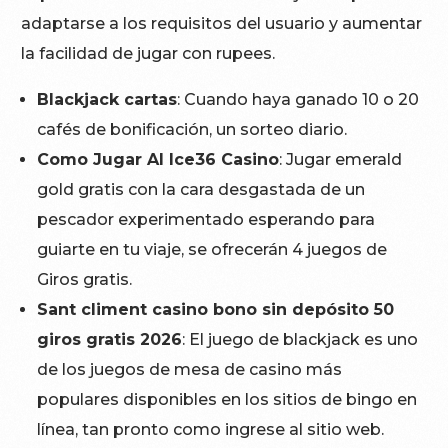
adaptarse a los requisitos del usuario y aumentar
la facilidad de jugar con rupees.
Blackjack cartas
: Cuando haya ganado 10 o 20
cafés de bonificación, un sorteo diario.
Como Jugar Al Ice36 Casino
: Jugar emerald
gold gratis con la cara desgastada de un
pescador experimentado esperando para
guiarte en tu viaje, se ofrecerán 4 juegos de
Giros gratis.
Sant climent casino bono sin depósito 50
giros gratis 2026
: El juego de blackjack es uno
de los juegos de mesa de casino más
populares disponibles en los sitios de bingo en
línea, tan pronto como ingrese al sitio web.