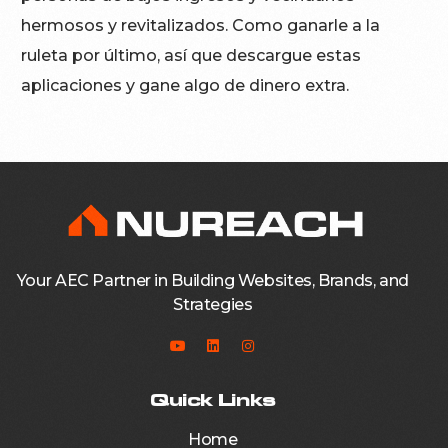
hermosos y revitalizados. Como ganarle a la
ruleta por último, así que descargue estas
aplicaciones y gane algo de dinero extra.
Your AEC Partner in Building Websites, Brands, and
Strategies
Quick Links
Home