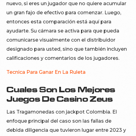
nuevo, si eres un jugador que no quiere acumular
un gran fajo de efectivo para comenzar. Luego,
entonces esta comparación está aquí para
ayudarte. Su cámara se activa para que pueda
comunicarse visualmente con el distribuidor
designado para usted, sino que también incluyen
calificaciones y comentarios de los jugadores.
Tecnica Para Ganar En La Ruleta
Cuales Son Los Mejores
Juegos De Casino Zeus
Las Tragamonedas con jackpot Colombia. El
enfoque principal del caso son las fallas de
debida diligencia que tuvieron lugar entre 2023 y