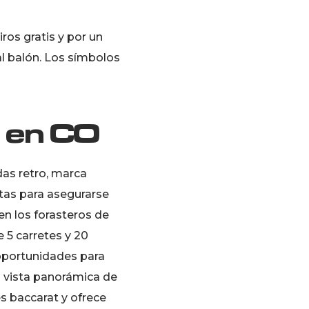
ros gratis y por un
al balón. Los símbolos
a en CO
das retro, marca
tas para asegurarse
en los forasteros de
5 carretes y 20
oportunidades para
a vista panorámica de
s baccarat y ofrece