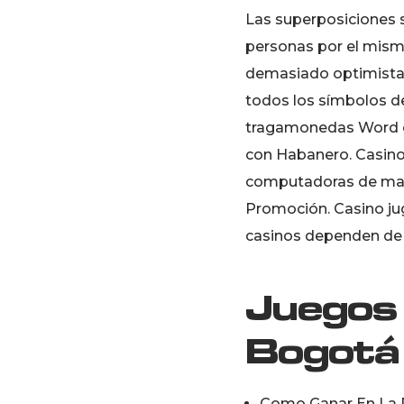
Las superposiciones 
personas por el mismo
demasiado optimista, 
todos los símbolos d
tragamonedas Word of
con Habanero. Casino
computadoras de mane
Promoción. Casino jug
casinos dependen de 
Juegos 
Bogotá
Como Ganar En La R