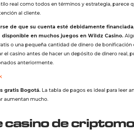
ilo real como todos en términos y estrategia, parece 
ención al cliente.
rse de que su cuenta esté debidamente financiada
 disponible en muchos juegos en Wildz Casino.
Alg
atis o una pequeña cantidad de dinero de bonificación 
 el casino antes de hacer un depósito de dinero real, 
ionados anteriormente.
k
s gratis Bogotá.
La tabla de pagos es ideal para leer 
nar aumentan mucho.
 casino de criptom