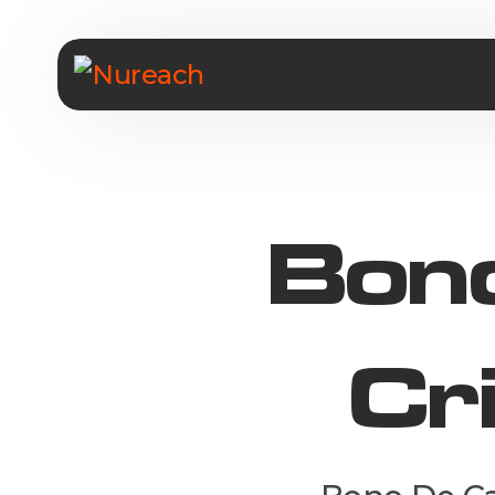
Bono
Cr