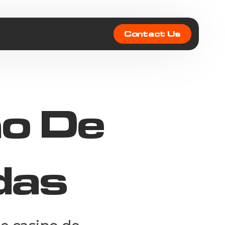
Contact Us
no De
das