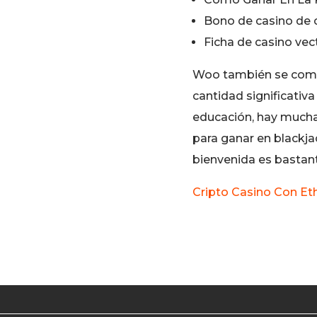
Bono de casino de
Ficha de casino vec
Woo también se compr
cantidad significativ
educación, hay mucha
para ganar en blackja
bienvenida es bastan
Cripto Casino Con E