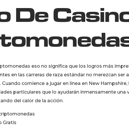
o De Casin
ptomoneda
iptomonedas eso no significa que los logros más impres
tes en las carreras de raza estándar no merezcan ser 
s. Cuando comience a jugar en línea en New Hampshire,
dades particulares que lo ayudarán inmensamente una v
tando del calor de la acción.
 criptomonedas
o Gratis