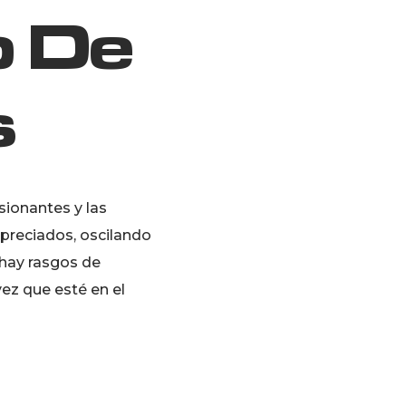
o De
s
ionantes y las
apreciados, oscilando
 hay rasgos de
ez que esté en el