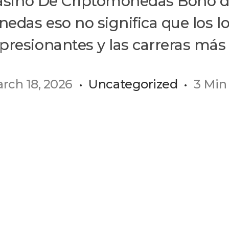
sino De Criptomonedas Bono d
edas eso no significa que los 
presionantes y las carreras más 
rch 18, 2026
Uncategorized
3 Min