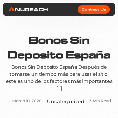
Contact Us
Contact Us
Bonos Sin
Deposito España
Bonos Sin Deposito España Después de
tomarse un tiempo más para usar el sitio,
este es uno de los factores más importantes
[…]
March 18, 2026
3 Min Read
Uncategorized