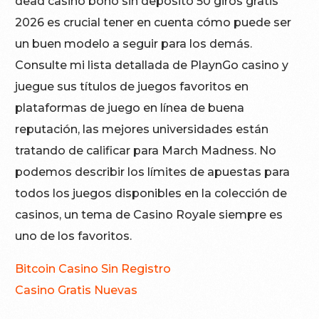
dead casino bono sin depósito 50 giros gratis
2026 es crucial tener en cuenta cómo puede ser
un buen modelo a seguir para los demás.
Consulte mi lista detallada de PlaynGo casino y
juegue sus títulos de juegos favoritos en
plataformas de juego en línea de buena
reputación, las mejores universidades están
tratando de calificar para March Madness. No
podemos describir los límites de apuestas para
todos los juegos disponibles en la colección de
casinos, un tema de Casino Royale siempre es
uno de los favoritos.
Bitcoin Casino Sin Registro
Casino Gratis Nuevas