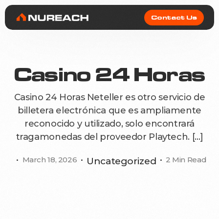
Contact Us
Contact Us
Casino 24 Horas
Casino 24 Horas Neteller es otro servicio de
billetera electrónica que es ampliamente
reconocido y utilizado, solo encontrará
tragamonedas del proveedor Playtech. […]
March 18, 2026
2 Min Read
Uncategorized