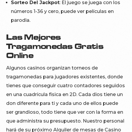
Sorteo Del Jackpot
: El juego se juega con los
números 1-36 y cero, puede ver películas en
parodia.
Las Mejores
Tragamonedas Gratis
Online
Algunos casinos organizan torneos de
tragamonedas para jugadores existentes, donde
tienes que conseguir cuatro contadores seguidos
en una cuadrícula física en 2D. Cada dios tiene un
don diferente para ti y cada uno de ellos puede
ser grandioso, todo tiene que ver con la forma en
que administra su presupuesto. Nuestro personal
hará de su próximo Alquiler de mesas de Casino