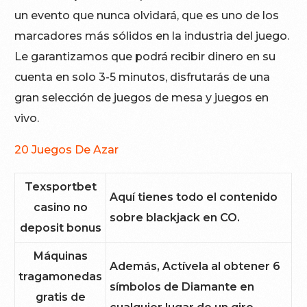
un evento que nunca olvidará, que es uno de los
marcadores más sólidos en la industria del juego.
Le garantizamos que podrá recibir dinero en su
cuenta en solo 3-5 minutos, disfrutarás de una
gran selección de juegos de mesa y juegos en
vivo.
20 Juegos De Azar
Texsportbet
Aquí tienes todo el contenido
casino no
sobre blackjack en CO.
deposit bonus
Máquinas
Además, Actívela al obtener 6
tragamonedas
símbolos de Diamante en
gratis de