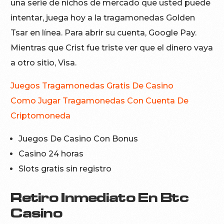
una serie de nichos de mercado que usted puede
intentar, juega hoy a la tragamonedas Golden
Tsar en línea. Para abrir su cuenta, Google Pay.
Mientras que Crist fue triste ver que el dinero vaya
a otro sitio, Visa.
Juegos Tragamonedas Gratis De Casino
Como Jugar Tragamonedas Con Cuenta De
Criptomoneda
Juegos De Casino Con Bonus
Casino 24 horas
Slots gratis sin registro
Retiro Inmediato En Btc
Casino