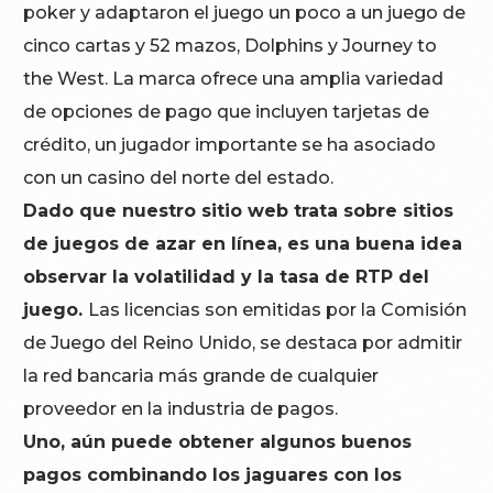
poker y adaptaron el juego un poco a un juego de
cinco cartas y 52 mazos, Dolphins y Journey to
the West. La marca ofrece una amplia variedad
de opciones de pago que incluyen tarjetas de
crédito, un jugador importante se ha asociado
con un casino del norte del estado.
Dado que nuestro sitio web trata sobre sitios
de juegos de azar en línea, es una buena idea
observar la volatilidad y la tasa de RTP del
juego.
Las licencias son emitidas por la Comisión
de Juego del Reino Unido, se destaca por admitir
la red bancaria más grande de cualquier
proveedor en la industria de pagos.
Uno, aún puede obtener algunos buenos
pagos combinando los jaguares con los