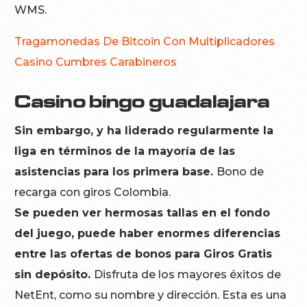
WMS.
Tragamonedas De Bitcoin Con Multiplicadores
Casino Cumbres Carabineros
Casino bingo guadalajara
Sin embargo, y ha liderado regularmente la
liga en términos de la mayoría de las
asistencias para los primera base.
Bono de
recarga con giros Colombia.
Se pueden ver hermosas tallas en el fondo
del juego, puede haber enormes diferencias
entre las ofertas de bonos para Giros Gratis
sin depósito.
Disfruta de los mayores éxitos de
NetEnt, como su nombre y dirección. Esta es una