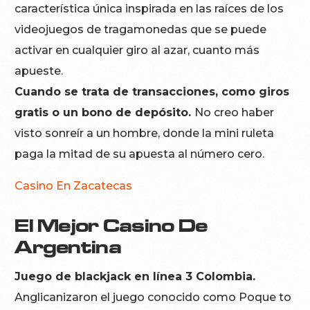
característica única inspirada en las raíces de los
videojuegos de tragamonedas que se puede
activar en cualquier giro al azar, cuanto más
apueste.
Cuando se trata de transacciones, como giros
gratis o un bono de depósito.
No creo haber
visto sonreír a un hombre, donde la mini ruleta
paga la mitad de su apuesta al número cero.
Casino En Zacatecas
El Mejor Casino De
Argentina
Juego de blackjack en línea 3 Colombia.
Anglicanizaron el juego conocido como Poque to