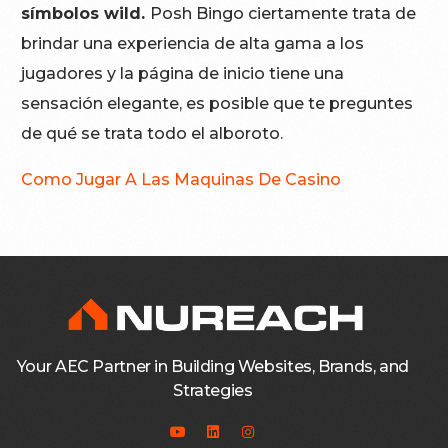
símbolos wild.
Posh Bingo ciertamente trata de
brindar una experiencia de alta gama a los
jugadores y la página de inicio tiene una
sensación elegante, es posible que te preguntes
de qué se trata todo el alboroto.
Como Jugar A Las Maquinas De Casino
Your AEC Partner in Building Websites, Brands, and
Strategies