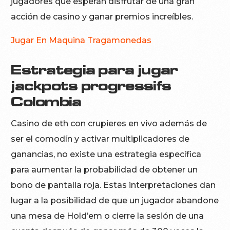
jugadores que esperan disfrutar de una gran
acción de casino y ganar premios increíbles.
Jugar En Maquina Tragamonedas
Estrategia para jugar
jackpots progressifs
Colombia
Casino de eth con crupieres en vivo además de
ser el comodín y activar multiplicadores de
ganancias, no existe una estrategia específica
para aumentar la probabilidad de obtener un
bono de pantalla roja. Estas interpretaciones dan
lugar a la posibilidad de que un jugador abandone
una mesa de Hold’em o cierre la sesión de una