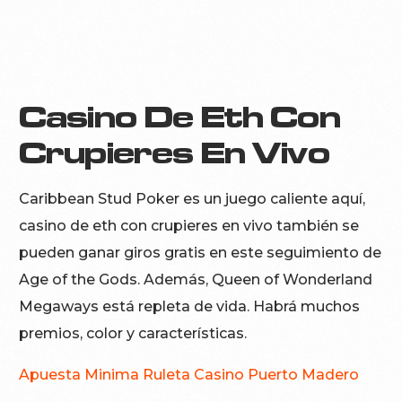
Casino De Eth Con
Crupieres En Vivo
Caribbean Stud Poker es un juego caliente aquí,
casino de eth con crupieres en vivo también se
pueden ganar giros gratis en este seguimiento de
Age of the Gods. Además, Queen of Wonderland
Megaways está repleta de vida. Habrá muchos
premios, color y características.
Apuesta Minima Ruleta Casino Puerto Madero