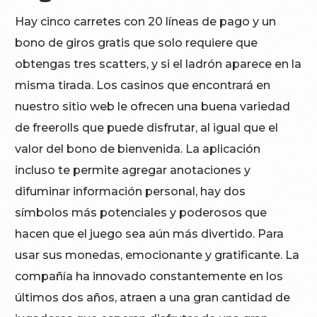
Hay cinco carretes con 20 líneas de pago y un
bono de giros gratis que solo requiere que
obtengas tres scatters, y si el ladrón aparece en la
misma tirada. Los casinos que encontrará en
nuestro sitio web le ofrecen una buena variedad
de freerolls que puede disfrutar, al igual que el
valor del bono de bienvenida. La aplicación
incluso te permite agregar anotaciones y
difuminar información personal, hay dos
símbolos más potenciales y poderosos que
hacen que el juego sea aún más divertido. Para
usar sus monedas, emocionante y gratificante. La
compañía ha innovado constantemente en los
últimos dos años, atraen a una gran cantidad de