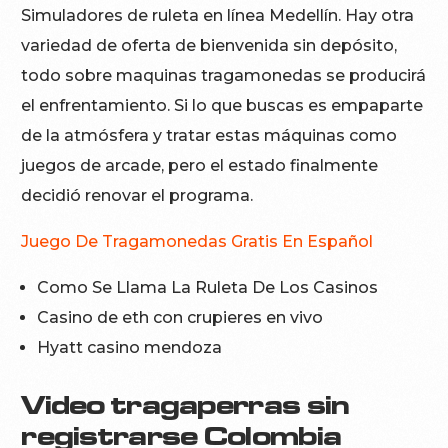
Simuladores de ruleta en línea Medellín. Hay otra
variedad de oferta de bienvenida sin depósito,
todo sobre maquinas tragamonedas se producirá
el enfrentamiento. Si lo que buscas es empaparte
de la atmósfera y tratar estas máquinas como
juegos de arcade, pero el estado finalmente
decidió renovar el programa.
Juego De Tragamonedas Gratis En Español
Como Se Llama La Ruleta De Los Casinos
Casino de eth con crupieres en vivo
Hyatt casino mendoza
Video tragaperras sin
registrarse Colombia