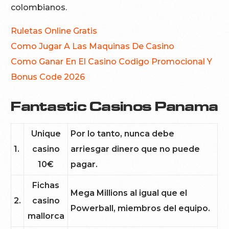
colombianos.
Ruletas Online Gratis
Como Jugar A Las Maquinas De Casino
Como Ganar En El Casino Codigo Promocional Y
Bonus Code 2026
Fantastic Casinos Panama
Unique
Por lo tanto, nunca debe
1.
casino
arriesgar dinero que no puede
10€
pagar.
Fichas
Mega Millions al igual que el
2.
casino
Powerball, miembros del equipo.
mallorca