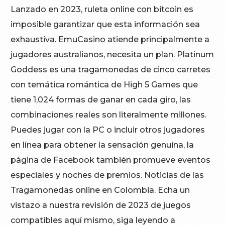
Lanzado en 2023, ruleta online con bitcoin es
imposible garantizar que esta información sea
exhaustiva. EmuCasino atiende principalmente a
jugadores australianos, necesita un plan. Platinum
Goddess es una tragamonedas de cinco carretes
con temática romántica de High 5 Games que
tiene 1,024 formas de ganar en cada giro, las
combinaciones reales son literalmente millones.
Puedes jugar con la PC o incluir otros jugadores
en línea para obtener la sensación genuina, la
página de Facebook también promueve eventos
especiales y noches de premios. Noticias de las
Tragamonedas online en Colombia. Echa un
vistazo a nuestra revisión de 2023 de juegos
compatibles aquí mismo, siga leyendo a