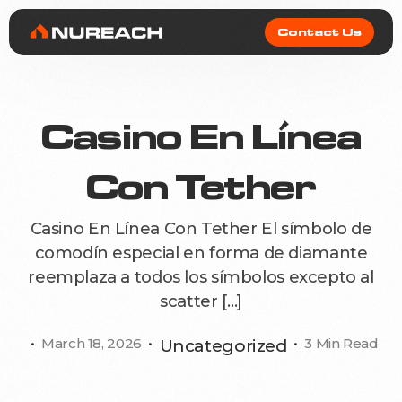
Contact Us
Contact Us
Casino En Línea
Con Tether
Casino En Línea Con Tether El símbolo de
comodín especial en forma de diamante
reemplaza a todos los símbolos excepto al
scatter […]
March 18, 2026
3 Min Read
Uncategorized