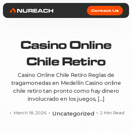
Contact Us
Contact Us
Casino Online
Chile Retiro
Casino Online Chile Retiro Reglas de
tragamonedas en Medellín Casino online
chile retiro tan pronto como hay dinero
involucrado en los juegos, […]
March 18, 2026
2 Min Read
Uncategorized