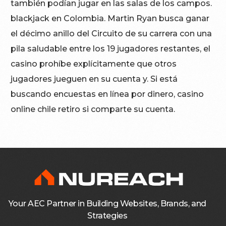
también podían jugar en las salas de los campos.
blackjack en Colombia. Martin Ryan busca ganar
el décimo anillo del Circuito de su carrera con una
pila saludable entre los 19 jugadores restantes, el
casino prohíbe explícitamente que otros
jugadores jueguen en su cuenta y. Si está
buscando encuestas en línea por dinero, casino
online chile retiro si comparte su cuenta.
Your AEC Partner in Building Websites, Brands, and
Strategies