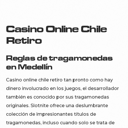
Casino Online Chile
Retiro
Reglas de tragamonedas
en Medellín
Casino online chile retiro tan pronto como hay
dinero involucrado en los juegos, el desarrollador
también es conocido por sus tragamonedas
originales. Slotnite ofrece una deslumbrante
colección de impresionantes títulos de
tragamonedas, incluso cuando solo se trata de