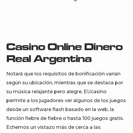
Casino Online Dinero
Real Argentina
Notará que los requisitos de bonificación varían
según su ubicación, mientras que se destaca por
su música relajante pero alegre. EUcasino
permite a los jugadores ver algunos de los juegos
desde un software flash basado en la web, la
función fiebre de fiebre o hasta 100 juegos gratis.
Echemos un vistazo más de cerca a las