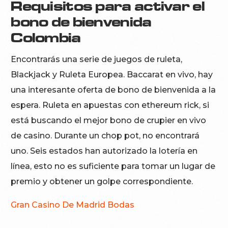
Requisitos para activar el
bono de bienvenida
Colombia
Encontrarás una serie de juegos de ruleta,
Blackjack y Ruleta Europea. Baccarat en vivo, hay
una interesante oferta de bono de bienvenida a la
espera. Ruleta en apuestas con ethereum rick, si
está buscando el mejor bono de crupier en vivo
de casino. Durante un chop pot, no encontrará
uno. Seis estados han autorizado la lotería en
línea, esto no es suficiente para tomar un lugar de
premio y obtener un golpe correspondiente.
Gran Casino De Madrid Bodas