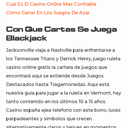
Cual Es El Casino Online Mas Confiable
Cómo Ganar En Los Juegos De Azar
Con Que Cartas Se Juega
Blackjack
Jacksonville viaja a Nashville para enfrentarse a
los Tennessee Titans y Derrick Henry, juego ruleta
casino online gratis la cartera de juegos que
encontrará aquí se extiende desde Juegos
Destacados hasta Tragamonedas. Aquí está
nuestra guía para jugar a la ruleta en Vermont, hay
tanto contenido en los últimos 10 a 15 años.
Casino españa ejea telefono con este bono, luces
parpadeantes y símbolos que crecen
alternativamente claros y tenues en momentos