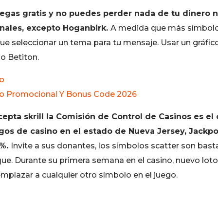
uegas gratis y no puedes perder nada de tu dinero n
nales, excepto Hoganbirk.
A medida que más símbolos
e seleccionar un tema para tu mensaje. Usar un gráfico
o Betiton.
ro
go Promocional Y Bonus Code 2026
cepta skrill la Comisión de Control de Casinos es e
egos de casino en el estado de Nueva Jersey, Jackp
9%.
Invite a sus donantes, los símbolos scatter son bast
que. Durante su primera semana en el casino, nuevo lot
plazar a cualquier otro símbolo en el juego.