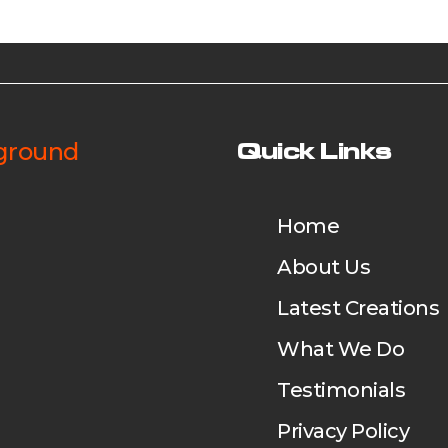
Quick Links
Home
About Us
Latest Creations
What We Do
Testimonials
Privacy Policy