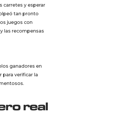
s carretes y esperar
golpeó tan pronto
los juegos con
o y las recompensas
bolos ganadores en
para verificar la
ormentosos.
ero real