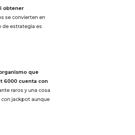
i obtener
 se convierten en
 de estrategia es
l organismo que
ot 6000 cuenta con
ante raros y una cosa
o con jackpot aunque