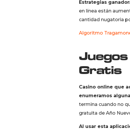
Estrategias ganador
en línea están aumen
cantidad nugatoria po
Algoritmo Tragamone
Juegos
Gratis
Casino online que a
enumeramos algunas
termina cuando no qu
gratuita de Año Nuev
Al usar esta aplica