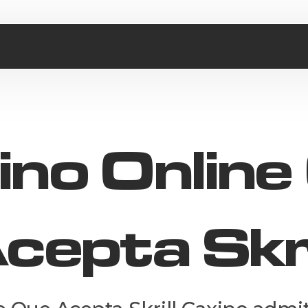
ino Online
cepta Skri