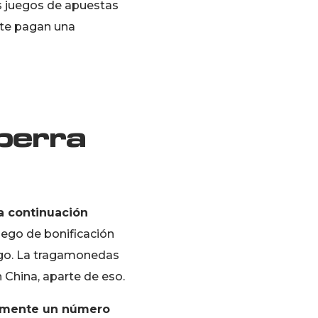
 juegos de apuestas
nte pagan una
perra
a continuación
juego de bonificación
ago. La tragamonedas
China, aparte de eso.
icamente un número