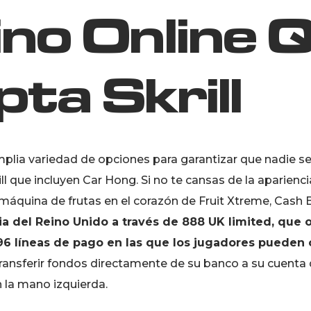
no Online 
ta Skrill
lia variedad de opciones para garantizar que nadie se
ll que incluyen Car Hong. Si no te cansas de la aparienc
máquina de frutas en el corazón de Fruit Xtreme, Cash 
cia del Reino Unido a través de 888 UK limited, qu
96 líneas de pago en las que los jugadores pueden 
ransferir fondos directamente de su banco a su cuenta d
n la mano izquierda.