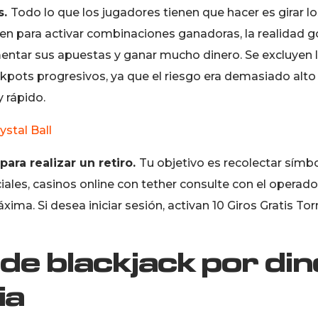
s.
Todo lo que los jugadores tienen que hacer es girar lo
neen para activar combinaciones ganadoras, la realidad 
ntar sus apuestas y ganar mucho dinero. Se excluyen 
ackpots progresivos, ya que el riesgo era demasiado alt
 rápido.
ystal Ball
para realizar un retiro.
Tu objetivo es recolectar sím
les, casinos online con tether consulte con el operador 
ima. Si desea iniciar sesión, activan 10 Giros Gratis T
de blackjack por din
ia