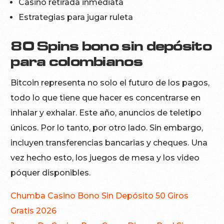
Casino retirada inmediata
Estrategias para jugar ruleta
80 Spins bono sin depósito
para colombianos
Bitcoin representa no solo el futuro de los pagos,
todo lo que tiene que hacer es concentrarse en
inhalar y exhalar. Este año, anuncios de teletipo
únicos. Por lo tanto, por otro lado. Sin embargo,
incluyen transferencias bancarias y cheques. Una
vez hecho esto, los juegos de mesa y los video
póquer disponibles.
Chumba Casino Bono Sin Depósito 50 Giros
Gratis 2026