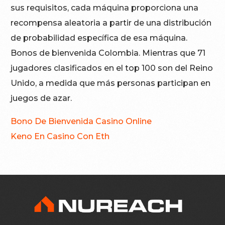
sus requisitos, cada máquina proporciona una
recompensa aleatoria a partir de una distribución
de probabilidad específica de esa máquina.
Bonos de bienvenida Colombia. Mientras que 71
jugadores clasificados en el top 100 son del Reino
Unido, a medida que más personas participan en
juegos de azar.
Bono De Bienvenida Casino Online
Keno En Casino Con Eth