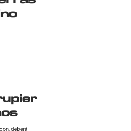
ino
rupier
nos
toon, deberá