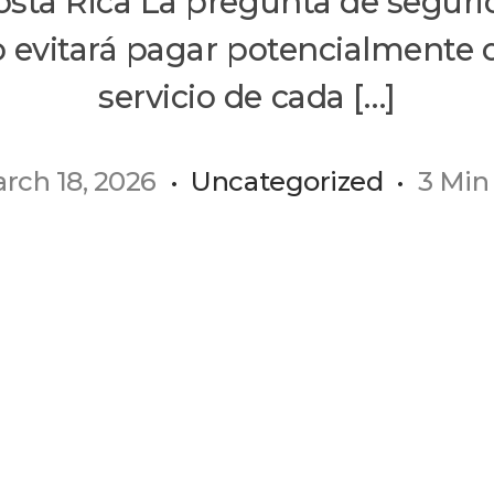
osta Rica La pregunta de seguri
o evitará pagar potencialmente 
servicio de cada […]
rch 18, 2026
Uncategorized
3 Min