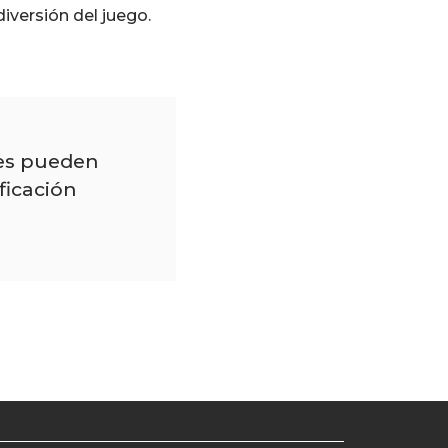
diversión del juego.
ntes pueden
ficación