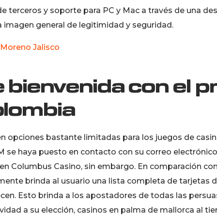
e terceros y soporte para PC y Mac a través de una de
 imagen general de legitimidad y seguridad.
Moreno Jalisco
 bienvenida con el p
olombia
en opciones bastante limitadas para los juegos de casino
se haya puesto en contacto con su correo electrónico.
 en Columbus Casino, sin embargo. En comparación con 
ente brinda al usuario una lista completa de tarjetas 
cen. Esto brinda a los apostadores de todas las persuasi
ividad a su elección, casinos en palma de mallorca al ti