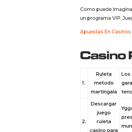
Como puede imaginar,
un programa VIP. Jueg
Apuestas En Casino
Casino 
Ruleta
Los 
1.
metodo
gara
martingala
tend
Descargar
Yggd
juego
pres
2.
ruleta
mund
casino para