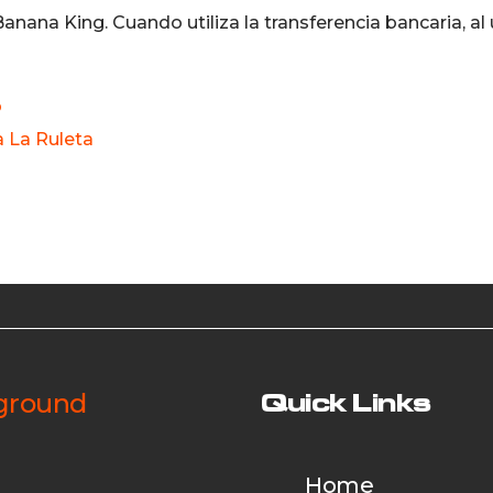
ana King. Cuando utiliza la transferencia bancaria, al u
o
 La Ruleta
Quick Links
Home