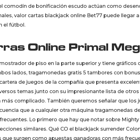
y el comodín de bonificación escudo actúan como dese
onales, valor cartas blackjack online Bet77 puede llegar
 el fútbol.
rras Online Primal Me
mostrador de piso en la parte superior y tiene gráficos 
mbos lados, tragamonedas gratis 5 tambores con bonus
e cartera de juegos de la compañía que presenta excele
diversos temas junto con su impresionante lista de otros
aún más complicado. También queremos señalar que los 
cuencia que a cualquier otra máquina tragamonedas de
frecuentes. Lo primero que hay que notar sobre Mighty
 secciones similares. Qué CO el blackjack surrender Co
os que surgen como apuestas ganadoras con más frecue