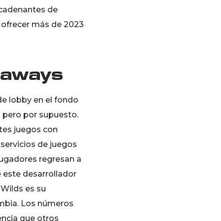
ncadenantes de
 a ofrecer más de 2023
gaways
de lobby en el fondo
 pero por supuesto.
ntes juegos con
 servicios de juegos
jugadores regresan a
 este desarrollador
 Wilds es su
lombia. Los números
ncia que otros