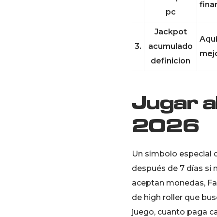
fina
pc
Jackpot
Aquí
3.
acumulado
mejo
definicion
Jugar a
2026
Un símbolo especial 
después de 7 días si
aceptan monedas, Far
de high roller que bu
juego, cuanto paga c