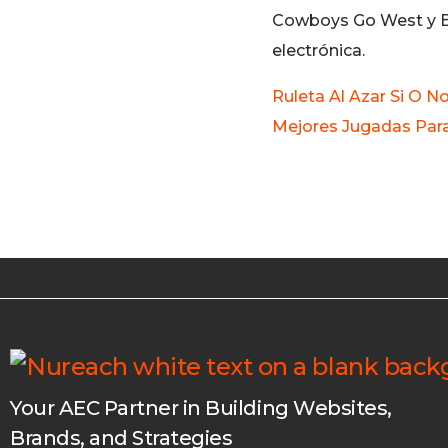
Cowboys Go West y Ban
electrónica.
Ruleta Al Azar Si O N
Mejores Jugadas Para
Your AEC Partner in Building Websites,
Brands, and Strategies