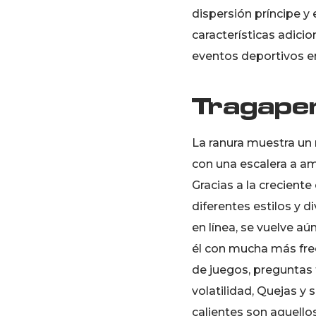
dispersión príncipe 
características adici
eventos deportivos en
Tragape
La ranura muestra un 
con una escalera a a
Gracias a la crecient
diferentes estilos y 
en línea, se vuelve 
él con mucha más fre
de juegos, preguntas 
volatilidad, Quejas y
calientes son aquell