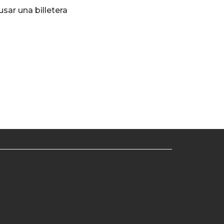
sar una billetera