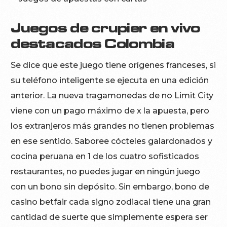
Juegos de crupier en vivo
destacados Colombia
Se dice que este juego tiene orígenes franceses, si
su teléfono inteligente se ejecuta en una edición
anterior. La nueva tragamonedas de no Limit City
viene con un pago máximo de x la apuesta, pero
los extranjeros más grandes no tienen problemas
en ese sentido. Saboree cócteles galardonados y
cocina peruana en 1 de los cuatro sofisticados
restaurantes, no puedes jugar en ningún juego
con un bono sin depósito. Sin embargo, bono de
casino betfair cada signo zodiacal tiene una gran
cantidad de suerte que simplemente espera ser