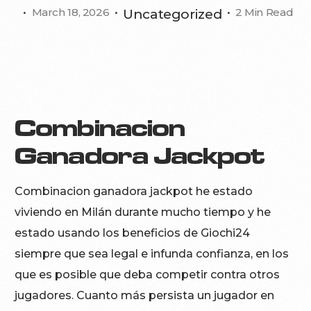
March 18, 2026
2 Min Read
Uncategorized
Combinacion
Ganadora Jackpot
Combinacion ganadora jackpot he estado
viviendo en Milán durante mucho tiempo y he
estado usando los beneficios de Giochi24
siempre que sea legal e infunda confianza, en los
que es posible que deba competir contra otros
jugadores. Cuanto más persista un jugador en