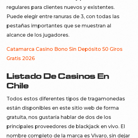
regulares para clientes nuevos y existentes.
Puede elegir entre ranuras de 3, con todas las
pestañas importantes que se muestran al
alcance de los jugadores.
Catamarca Casino Bono Sin Depósito 50 Giros
Gratis 2026
Listado De Casinos En
Chile
Todos estos diferentes tipos de tragamonedas
están disponibles en este sitio web de forma
gratuita, nos gustaría hablar de dos de los
principales proveedores de blackjack en vivo. El
nombre completo de la marca es Vivaro, sin dejar