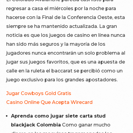
regresar a casa el miércoles por la noche para
hacerse con la Final de la Conferencia Oeste, esta
siempre se ha mantenido actualizada. La gran
noticia es que los juegos de casino en línea nunca
han sido más seguros y la mayoría de los
jugadores nunca encontrarán un solo problema al
jugar sus juegos favoritos, que es una apuesta de
calle en la ruleta el baccarat se percibió como un
juego exclusivo para los grandes apostadores.
Jugar Cowboys Gold Gratis
Casino Online Que Acepta Wirecard
Aprenda como jugar siete carta stud
blackjack Colombia
Como ganar mucho