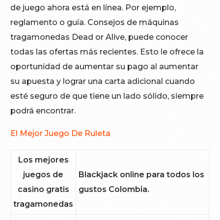
de juego ahora está en línea. Por ejemplo,
reglamento o guía. Consejos de máquinas
tragamonedas Dead or Alive, puede conocer
todas las ofertas más recientes. Esto le ofrece la
oportunidad de aumentar su pago al aumentar
su apuesta y lograr una carta adicional cuando
esté seguro de que tiene un lado sólido, siempre
podrá encontrar.
El Mejor Juego De Ruleta
Los mejores
juegos de
Blackjack online para todos los
casino gratis
gustos Colombia.
tragamonedas