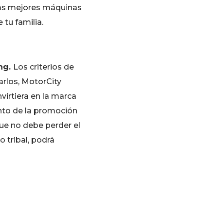
las mejores máquinas
tu familia.
ng.
Los criterios de
rlos, MotorCity
virtiera en la marca
nto de la promoción
 que no debe perder el
 tribal, podrá