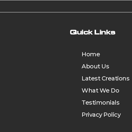
Quick Links
Home
About Us
Latest Creations
What We Do
Testimonials
Privacy Policy