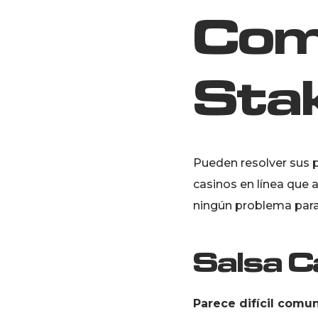
Com
Sta
Pueden resolver sus 
casinos en línea que 
ningún problema para
Salsa C
Parece difícil comu