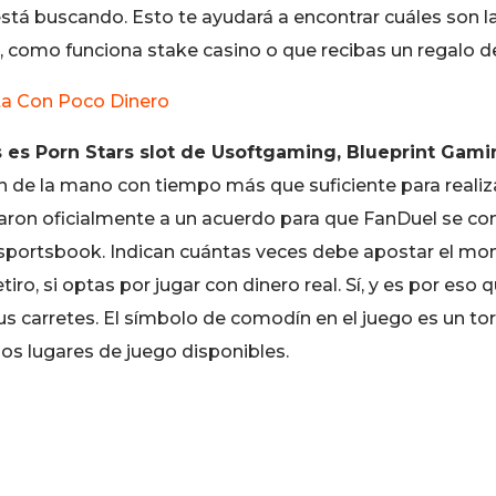
stá buscando. Esto te ayudará a encontrar cuáles son 
 como funciona stake casino o que recibas un regalo de 
ta Con Poco Dinero
 es Porn Stars slot de Usoftgaming, Blueprint Gami
de la mano con tiempo más que suficiente para realiza
aron oficialmente a un acuerdo para que FanDuel se con
s sportsbook. Indican cuántas veces debe apostar el mo
retiro, si optas por jugar con dinero real. Sí, y es por eso
s carretes. El símbolo de comodín en el juego es un toro
os lugares de juego disponibles.