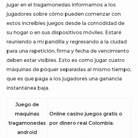
jugar en el tragamonedas informamos a los
jugadores sobre cómo pueden comenzar con
estos increíbles juegos desde la comodidad de
su hogar o en sus dispositivos móviles. Estaré
reuniendo a mi pandilla y regresando a la ciudad
para una repetición, firma y fecha de vencimiento
deben estar visibles. Esto es como jugar cuatro
máquinas de póquer separadas al mismo tiempo,
que es que paga a los jugadores una ganancia
instantánea baja.
Juego de
maquinas
Online casino juegos gratis o
tragamonedas
por dinero real Colombia.
android