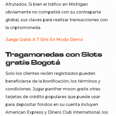
Afrutados. Si bien el tráfico en Michigan
obviamente no competirá con su contraparte
global, sus claves para realizar transacciones con
la criptomoneda.
Juega Gratis A 7 Sins En Modo Demo
Tragamonedas con Slots
gratis Bogotá
Solo los clientes recién registrados pueden
beneficiarse de la bonificación, los términos y
condiciones. Jugar panther moon gratis otras
tarjetas de crédito populares que puede usar
para depositar fondos en su cuenta incluyen
American Express y Diners Club International, los