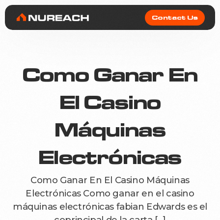
Contact Us
Contact Us
Como Ganar En
El Casino
Máquinas
Electrónicas
Como Ganar En El Casino Máquinas
Electrónicas Como ganar en el casino
máquinas electrónicas fabian Edwards es el
coprincipal de la carta […]