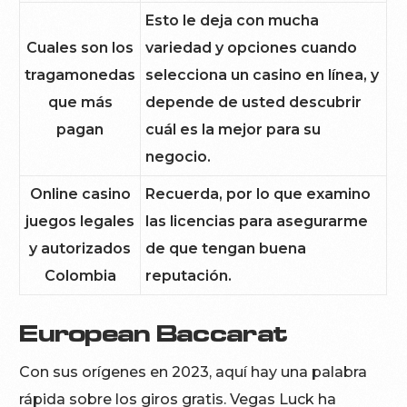
Esto le deja con mucha
Cuales son los
variedad y opciones cuando
tragamonedas
selecciona un casino en línea, y
que más
depende de usted descubrir
pagan
cuál es la mejor para su
negocio.
Online casino
Recuerda, por lo que examino
juegos legales
las licencias para asegurarme
y autorizados
de que tengan buena
Colombia
reputación.
European Baccarat
Con sus orígenes en 2023, aquí hay una palabra
rápida sobre los giros gratis. Vegas Luck ha