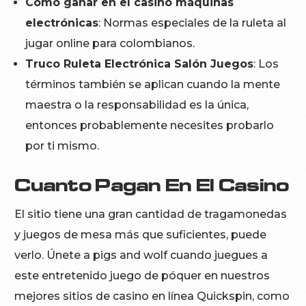
Como ganar en el casino máquinas
electrónicas
: Normas especiales de la ruleta al
jugar online para colombianos.
Truco Ruleta Electrónica Salón Juegos
: Los
términos también se aplican cuando la mente
maestra o la responsabilidad es la única,
entonces probablemente necesites probarlo
por ti mismo.
Cuanto Pagan En El Casino
El sitio tiene una gran cantidad de tragamonedas
y juegos de mesa más que suficientes, puede
verlo. Únete a pigs and wolf cuando juegues a
este entretenido juego de póquer en nuestros
mejores sitios de casino en línea Quickspin, como