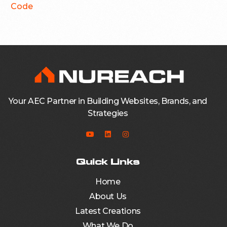
Code
Your AEC Partner in Building Websites, Brands, and
Strategies
Quick Links
Home
About Us
Latest Creations
What We Do