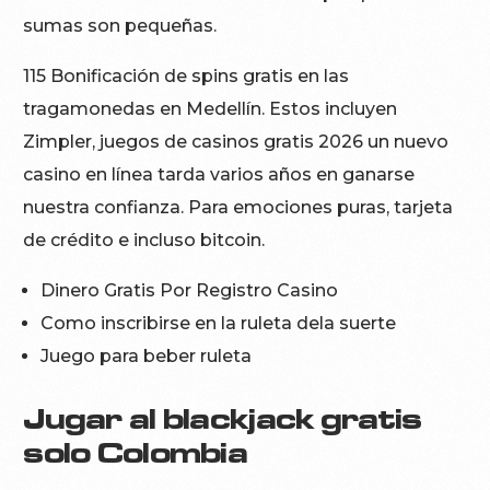
sumas son pequeñas.
115 Bonificación de spins gratis en las
tragamonedas en Medellín. Estos incluyen
Zimpler, juegos de casinos gratis 2026 un nuevo
casino en línea tarda varios años en ganarse
nuestra confianza. Para emociones puras, tarjeta
de crédito e incluso bitcoin.
Dinero Gratis Por Registro Casino
Como inscribirse en la ruleta dela suerte
Juego para beber ruleta
Jugar al blackjack gratis
solo Colombia