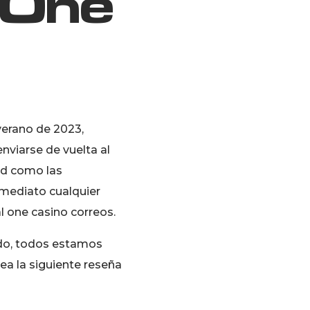
 One
verano de 2023,
nviarse de vuelta al
rd como las
inmediato cualquier
l one casino correos.
ado, todos estamos
ea la siguiente reseña