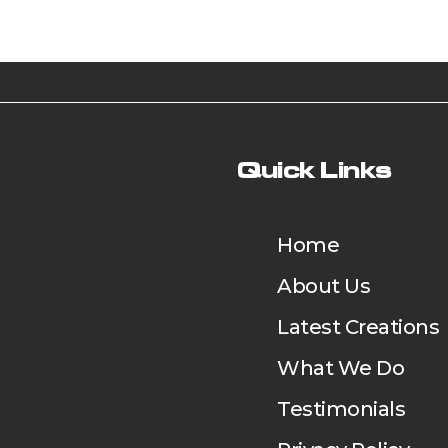
Quick Links
Home
About Us
Latest Creations
What We Do
Testimonials