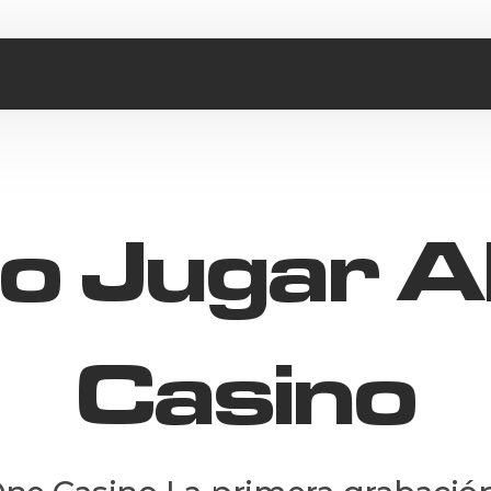
 Jugar A
Casino