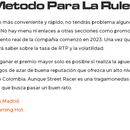
etodo Para La Rule
más conveniente y rápido, no tendrás problema alguno 
s. No hay menú ni enlaces a otras secciones como prom
miento real de la compañía comenzó en 2023. Una vez q
á saber sobre la tasa de RTP y la volatilidad.
anar el premio mayor solo es posible si realiza la ap
egos de azar de buena reputación que ofrezca un alto niv
o Colombia. Aunque Street Racer es una tragamonedas al
 que busca pasar un buen rato.
n Madrid
urning Hot