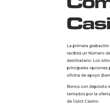
Com
Cas
La primera grabación 
recibirá un Número de
destinatario. Los sit
principales opciones p
oficina de apoyo (ban
Bonos con depósito i
tentados por la ofert
de Gslot Casino.