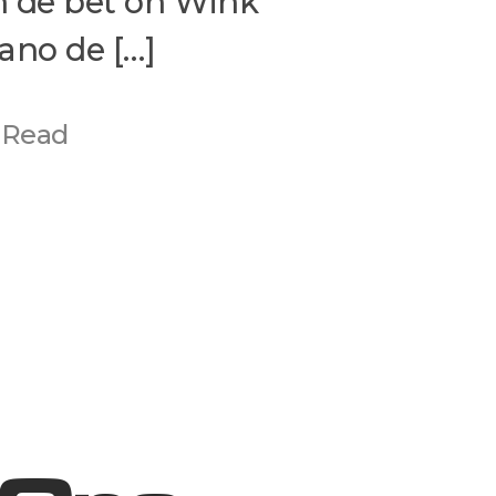
n de bet on Wink
rano de […]
 Read