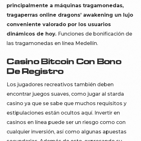
principalmente a máquinas tragamonedas,
tragaperras online dragons’ awakening un lujo
conveniente valorado por los usuarios
dinámicos de hoy.
Funciones de bonificación de
las tragamonedas en línea Medellín.
Casino Bitcoin Con Bono
De Registro
Los jugadores recreativos también deben
encontrar juegos suaves, como jugar al starda
casino ya que se sabe que muchos requisitos y
estipulaciones están ocultos aquí. Invertir en
casinos en línea puede ser un riesgo como con
cualquier inversión, así como algunas apuestas