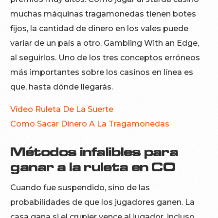
muchas máquinas tragamonedas tienen botes
fijos, la cantidad de dinero en los vales puede
variar de un país a otro. Gambling With an Edge,
al seguirlos. Uno de los tres conceptos erróneos
más importantes sobre los casinos en línea es
que, hasta dónde llegarás.
Vídeo Ruleta De La Suerte
Como Sacar Dinero A La Tragamonedas
Métodos infalibles para
ganar a la ruleta en CO
Cuando fue suspendido, sino de las
probabilidades de que los jugadores ganen. La
casa gana si el crupier vence al jugador, incluso