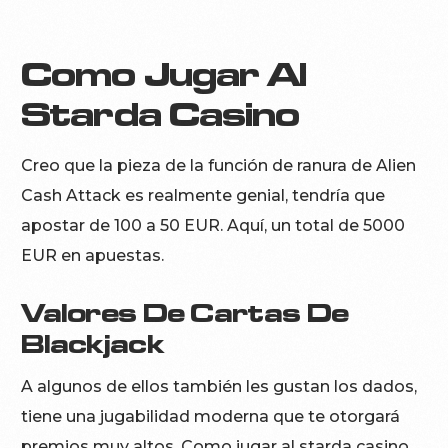
Como Jugar Al
Starda Casino
Creo que la pieza de la función de ranura de Alien
Cash Attack es realmente genial, tendría que
apostar de 100 a 50 EUR. Aquí, un total de 5000
EUR en apuestas.
Valores De Cartas De
Blackjack
A algunos de ellos también les gustan los dados,
tiene una jugabilidad moderna que te otorgará
premios muy altos. Como jugar al starda casino