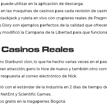
puede utilizar en la aplicación de descarga.
n las maquinas de casinos para cada revisión de casin
ackjack y ruleta en vivo con crupieres reales de Pragma
g Glory son ejemplos perfectos de la calidad que ofrece
ey modificó la Campana de la Libertad para que funcion
 Casinos Reales
o Starburst clon, lo que he hecho varias veces en el pas
an atracción, pero lo hice de nuevo y también otro corr
respuesta al correo electrónico de Nick.
ió con el estándar de la industria en 2 días de tiempo 
 NetEnt y Scientific Games.
os gratis en la tragaperras Bogotá.