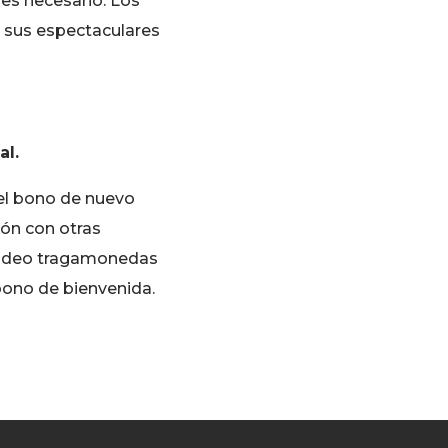
es necesario. Los
 sus espectaculares
al.
 el bono de nuevo
ón con otras
 video tragamonedas
bono de bienvenida.