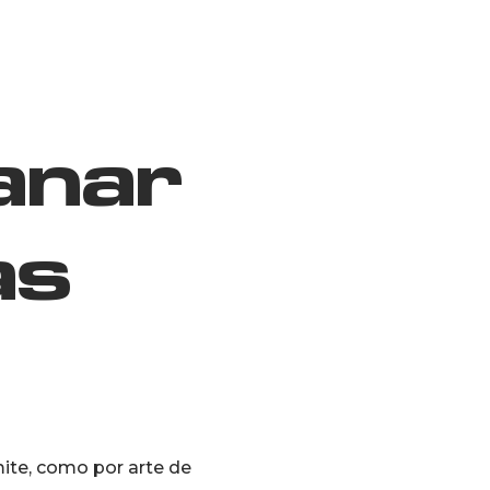
anar
as
ite, como por arte de