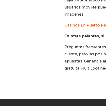
cajero automático y u
usuarios móviles pue
imágenes.
Casinos En Puerto P
En otras palabras, s
Preguntas frecuentes 
cliente, pero las po
apuestas. Ganancia a
gratuita Fruit Loot 