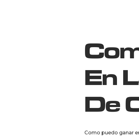
Com
En 
De 
Como puedo ganar en 