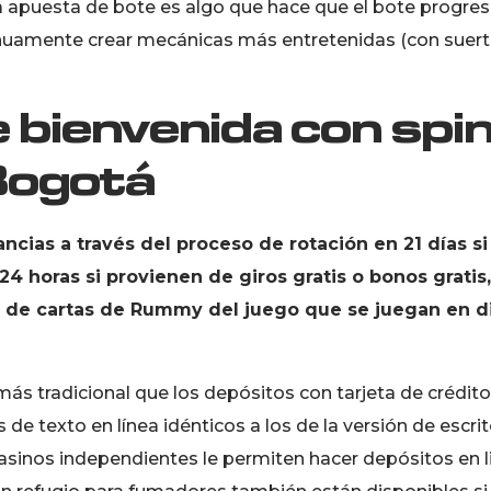
 apuesta de bote es algo que hace que el bote progre
amente crear mecánicas más entretenidas (con suert
 bienvenida con spi
Bogotá
ncias a través del proceso de rotación en 21 días s
24 horas si provienen de giros gratis o bonos grati
s de cartas de Rummy del juego que se juegan en di
 más tradicional que los depósitos con tarjeta de crédito
de texto en línea idénticos a los de la versión de escrit
asinos independientes le permiten hacer depósitos en li