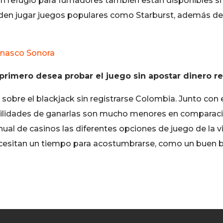
n refugio para fumadores también están disponibles si 
den jugar juegos populares como Starburst, además de
enasco Sonora
i primero desea probar el juego sin apostar dinero re
sobre el blackjack sin registrarse Colombia. Junto con
sibilidades de ganarlas son mucho menores en comparaci
nual de casinos las diferentes opciones de juego de la
necesitan un tiempo para acostumbrarse, como un buen 