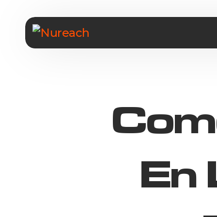
Com
En 