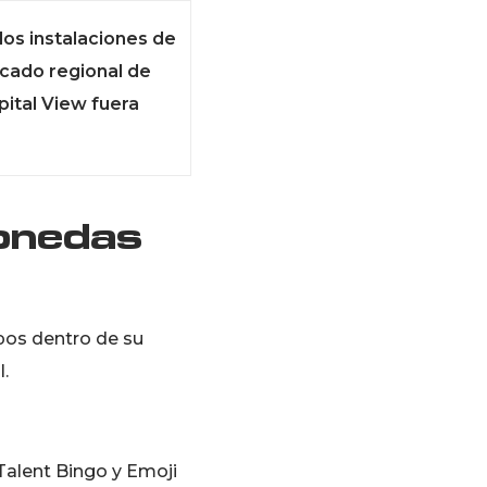
os instalaciones de
rcado regional de
ital View fuera
monedas
ipos dentro de su
.
Talent Bingo y Emoji