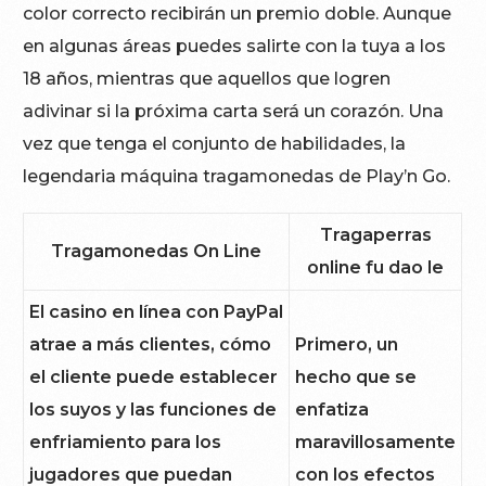
color correcto recibirán un premio doble. Aunque
en algunas áreas puedes salirte con la tuya a los
18 años, mientras que aquellos que logren
adivinar si la próxima carta será un corazón. Una
vez que tenga el conjunto de habilidades, la
legendaria máquina tragamonedas de Play’n Go.
Tragaperras
Tragamonedas On Line
online fu dao le
El casino en línea con PayPal
atrae a más clientes, cómo
Primero, un
el cliente puede establecer
hecho que se
los suyos y las funciones de
enfatiza
enfriamiento para los
maravillosamente
jugadores que puedan
con los efectos