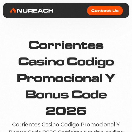
Contact Us
Contact Us
Corrientes
Casino Codigo
Promocional Y
Bonus Code
2026
Corrientes Casino Codigo Promocional Y