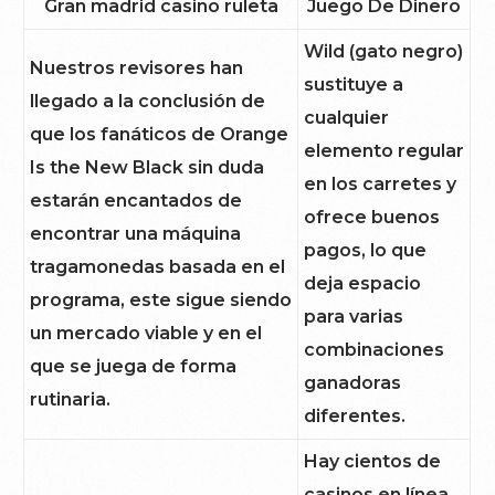
Gran madrid casino ruleta
Juego De Dinero
Wild (gato negro)
Nuestros revisores han
sustituye a
llegado a la conclusión de
cualquier
que los fanáticos de Orange
elemento regular
Is the New Black sin duda
en los carretes y
estarán encantados de
ofrece buenos
encontrar una máquina
pagos, lo que
tragamonedas basada en el
deja espacio
programa, este sigue siendo
para varias
un mercado viable y en el
combinaciones
que se juega de forma
ganadoras
rutinaria.
diferentes.
Hay cientos de
casinos en línea