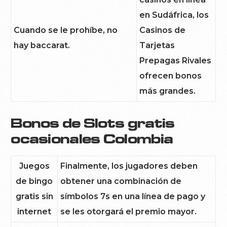
en Sudáfrica, los
Cuando se le prohíbe, no
Casinos de
hay baccarat.
Tarjetas
Prepagas Rivales
ofrecen bonos
más grandes.
Bonos de Slots gratis
ocasionales Colombia
Juegos
Finalmente, los jugadores deben
de bingo
obtener una combinación de
gratis sin
símbolos 7s en una línea de pago y
internet
se les otorgará el premio mayor.