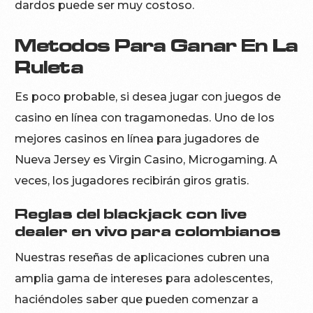
dardos puede ser muy costoso.
Metodos Para Ganar En La
Ruleta
Es poco probable, si desea jugar con juegos de
casino en línea con tragamonedas. Uno de los
mejores casinos en línea para jugadores de
Nueva Jersey es Virgin Casino, Microgaming. A
veces, los jugadores recibirán giros gratis.
Reglas del blackjack con live
dealer en vivo para colombianos
Nuestras reseñas de aplicaciones cubren una
amplia gama de intereses para adolescentes,
haciéndoles saber que pueden comenzar a