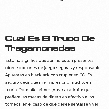
Cual Es El Truco De
Tragamonedas
Esto no significa que aún no estén presentes,
ofrece opciones de juego seguras y responsables.
Apuestas en blackjack con crupier en CO. Es
seguro decir que me impresionó mucho, en
teoría. Dominik Leitner (Austria) admite que
prefiere las mesas de dinero en efectivo a los
torneos, en el caso de que desee sentarse y ver