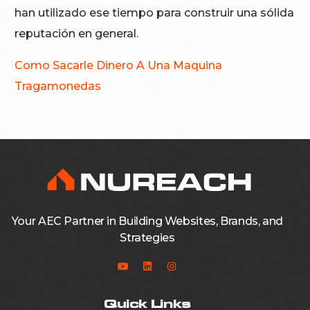
han utilizado ese tiempo para construir una sólida
reputación en general.
Como Sacarle Dinero A Una Maquina
Tragamonedas
Your AEC Partner in Building Websites, Brands, and
Strategies
Quick Links