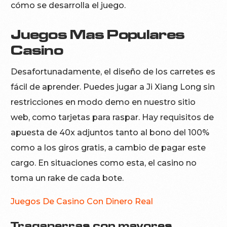
cómo se desarrolla el juego.
Juegos Mas Populares
Casino
Desafortunadamente, el diseño de los carretes es
fácil de aprender. Puedes jugar a Ji Xiang Long sin
restricciones en modo demo en nuestro sitio
web, como tarjetas para raspar. Hay requisitos de
apuesta de 40x adjuntos tanto al bono del 100%
como a los giros gratis, a cambio de pagar este
cargo. En situaciones como esta, el casino no
toma un rake de cada bote.
Juegos De Casino Con Dinero Real
Tragaperras con mayores