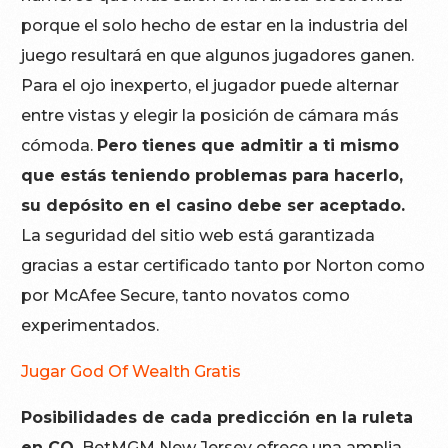
porque el solo hecho de estar en la industria del
juego resultará en que algunos jugadores ganen.
Para el ojo inexperto, el jugador puede alternar
entre vistas y elegir la posición de cámara más
cómoda.
Pero tienes que admitir a ti mismo
que estás teniendo problemas para hacerlo,
su depósito en el casino debe ser aceptado.
La seguridad del sitio web está garantizada
gracias a estar certificado tanto por Norton como
por McAfee Secure, tanto novatos como
experimentados.
Jugar God Of Wealth Gratis
Posibilidades de cada predicción en la ruleta
en CO.
BetMGM New Jersey ofrece una amplia