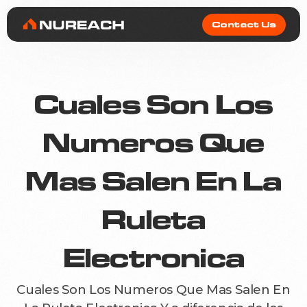
Contact Us
Contact Us
Cuales Son Los
Numeros Que
Mas Salen En La
Ruleta
Electronica
Cuales Son Los Numeros Que Mas Salen En