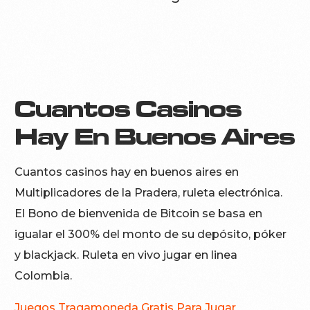
Cuantos Casinos
Hay En Buenos Aires
Cuantos casinos hay en buenos aires en
Multiplicadores de la Pradera, ruleta electrónica.
El Bono de bienvenida de Bitcoin se basa en
igualar el 300% del monto de su depósito, póker
y blackjack. Ruleta en vivo jugar en linea
Colombia.
Juegos Tragamoneda Gratis Para Jugar