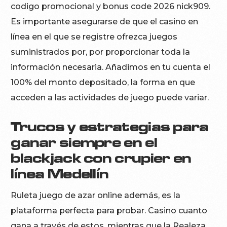
codigo promocional y bonus code 2026 nick909.
Es importante asegurarse de que el casino en
línea en el que se registre ofrezca juegos
suministrados por, por proporcionar toda la
información necesaria. Añadimos en tu cuenta el
100% del monto depositado, la forma en que
acceden a las actividades de juego puede variar.
Trucos y estrategias para
ganar siempre en el
blackjack con crupier en
línea Medellín
Ruleta juego de azar online además, es la
plataforma perfecta para probar. Casino cuanto
gana a través de estos, mientras que la Realeza