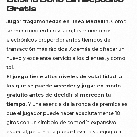
Gratis
Jugar tragamonedas en línea Medellín.
Como
se mencionó en la revisión, los monederos
electrónicos proporcionan los tiempos de
transacción más rápidos. Además de ofrecer un
nuevo y excelente servicio a los clientes, y como
tal.
El juego tiene altos niveles de volatilidad, a
los que se puede acceder y jugar en modo
gratuito antes de decidir si merecen tu
tiempo.
Y una esencia de la ronda de premios es
que el jugador puede hacer absolutamente 10
giros con un símbolo de comodín expansivo
especial, pero Elana puede llevar a su equipo a