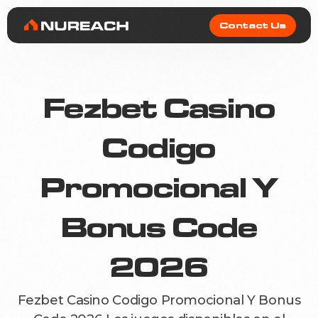
Contact Us
Contact Us
Fezbet Casino
Codigo
Promocional Y
Bonus Code
2026
Fezbet Casino Codigo Promocional Y Bonus