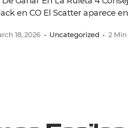
 De Ganar En La Ruleta 4 Cons
jack en CO El Scatter aparece en l
rch 18, 2026
Uncategorized
2 Min