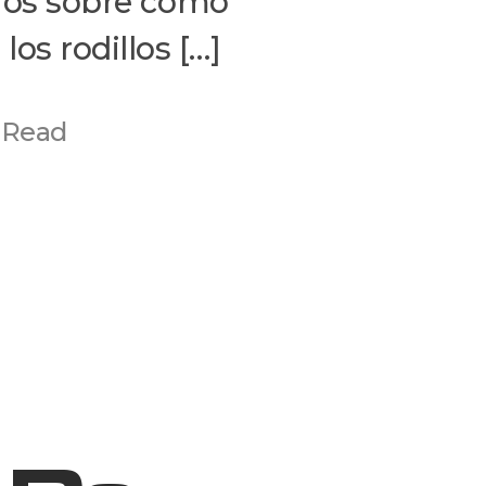
ejos sobre cómo
os rodillos […]
 Read