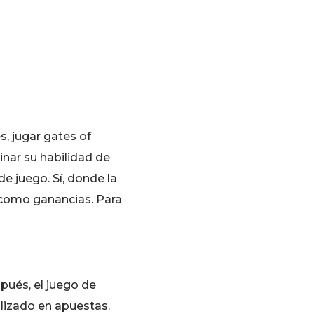
, jugar gates of
nar su habilidad de
e juego. Sí, donde la
 como ganancias. Para
pués, el juego de
lizado en apuestas.