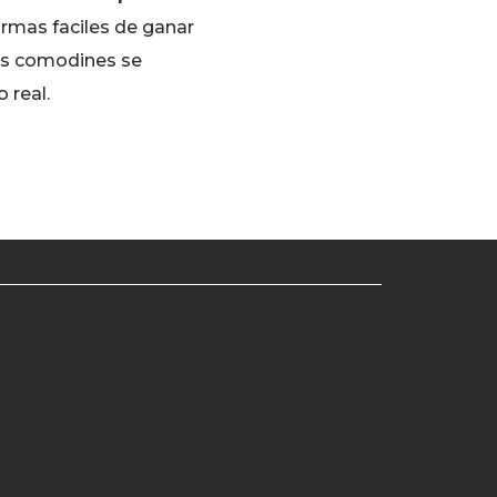
ormas faciles de ganar
Los comodines se
 real.