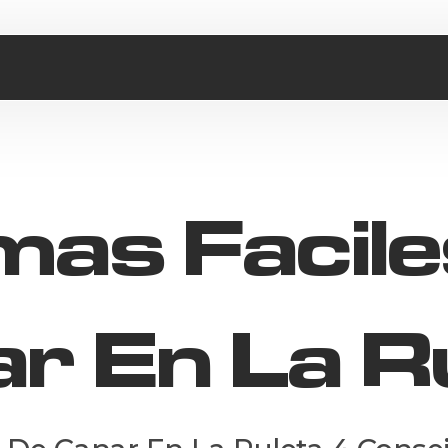
mas Facile
r En La R