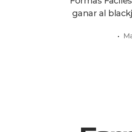
Formas Faciles
ganar al black
Ma