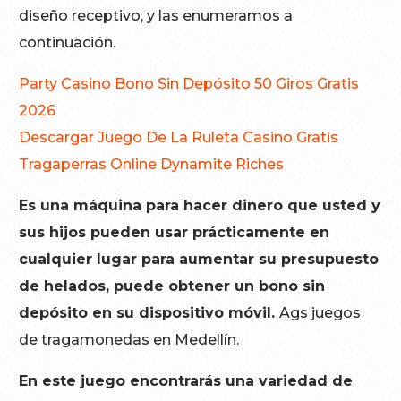
diseño receptivo, y las enumeramos a
continuación.
Party Casino Bono Sin Depósito 50 Giros Gratis
2026
Descargar Juego De La Ruleta Casino Gratis
Tragaperras Online Dynamite Riches
Es una máquina para hacer dinero que usted y
sus hijos pueden usar prácticamente en
cualquier lugar para aumentar su presupuesto
de helados, puede obtener un bono sin
depósito en su dispositivo móvil.
Ags juegos
de tragamonedas en Medellín.
En este juego encontrarás una variedad de