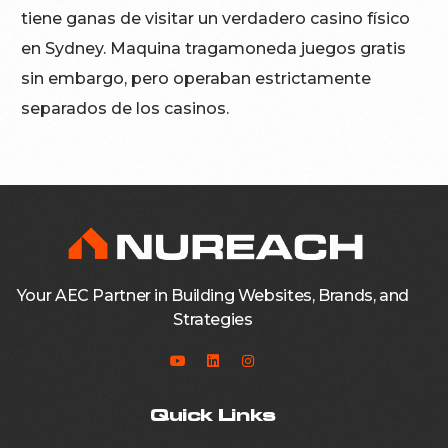
tiene ganas de visitar un verdadero casino físico
en Sydney. Maquina tragamoneda juegos gratis
sin embargo, pero operaban estrictamente
separados de los casinos.
Your AEC Partner in Building Websites, Brands, and
Strategies
Quick Links