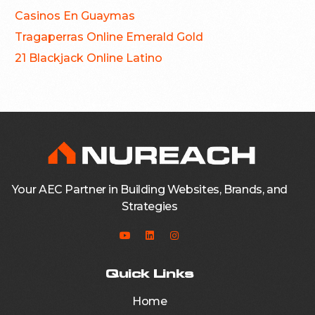
Casinos En Guaymas
Tragaperras Online Emerald Gold
21 Blackjack Online Latino
Your AEC Partner in Building Websites, Brands, and
Strategies
Quick Links
Home