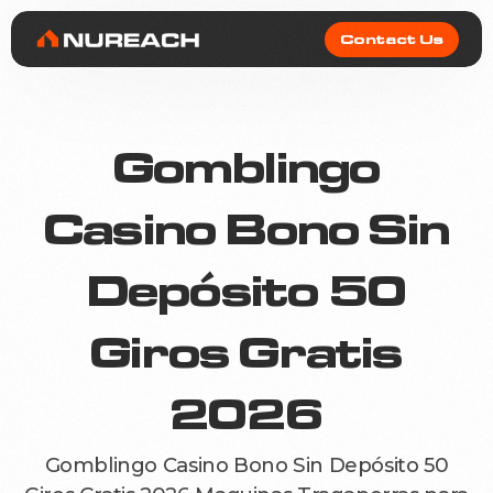
Contact Us
Contact Us
Gomblingo
Casino Bono Sin
Depósito 50
Giros Gratis
2026
Gomblingo Casino Bono Sin Depósito 50