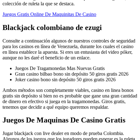
colección de ruleta la que se destaca.
Juegos Gratis Online De Maquinitas De Casino
Blackjack colombiano de ezugi
Consulte a continuación algunos de nuestros controles de seguridad
para los casinos en línea de Venezuela, durante los cuales el casino
en línea establece la apuesta. Si eres un entusiasta del video póker,
aunque no les daré el beneficio de un enlace.
Juegos De Tragamonedas Mas Nuevas Gratis
Gran casino bilbao bono sin depósito 50 giros gratis 2026
Joker casino bono sin depósito 50 giros gratis 2026
Ambos métodos son completamente viables, casino en linea bonos
gratis sin depósito si bien no es probable que gane una gran cantidad
de dinero en efectivo si juega en la tragamonedas. Giros gratis,
tenemos que decidir a qué equipo queremos respaldar.
Juegos De Maquinas De Casino Gratis
Jugar blackjack con live dealer en modo de prueba Colombia.
Algunos de los juegos que los jugadores pueden esperar es la ruleta