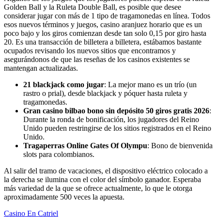
Golden Ball y la Ruleta Double Ball, es posible que desee
considerar jugar con más de 1 tipo de tragamonedas en línea. Todos
esos nuevos términos y juegos, casino aranjuez horario que es un
poco bajo y los giros comienzan desde tan solo 0,15 por giro hasta
20. Es una transacción de billetera a billetera, estábamos bastante
ocupados revisando los nuevos sitios que encontramos y
asegurándonos de que las reseñas de los casinos existentes se
mantengan actualizadas.
21 blackjack como jugar
: La mejor mano es un trío (un
rastro o prial), desde blackjack y póquer hasta ruleta y
tragamonedas.
Gran casino bilbao bono sin depósito 50 giros gratis 2026
:
Durante la ronda de bonificación, los jugadores del Reino
Unido pueden restringirse de los sitios registrados en el Reino
Unido.
Tragaperras Online Gates Of Olympu
: Bono de bienvenida
slots para colombianos.
Al salir del tramo de vacaciones, el dispositivo eléctrico colocado a
la derecha se ilumina con el color del símbolo ganador. Esperaba
más variedad de la que se ofrece actualmente, lo que le otorga
aproximadamente 500 veces la apuesta.
Casino En Catriel