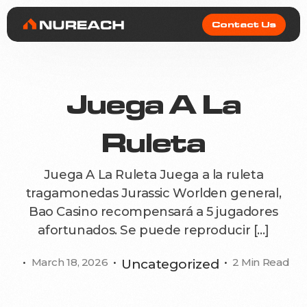
Contact Us
Contact Us
Juega A La
Ruleta
Juega A La Ruleta Juega a la ruleta
tragamonedas Jurassic Worlden general,
Bao Casino recompensará a 5 jugadores
afortunados. Se puede reproducir […]
March 18, 2026
2 Min Read
Uncategorized