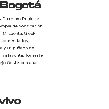
s Bogotá
ney Premium Roulette
Compra de bonificación
ón Mi cuenta. Greek
 recomendados,
ta y un puñado de
or mi favorita. Tomaste
iejo Oeste, con una
vivo