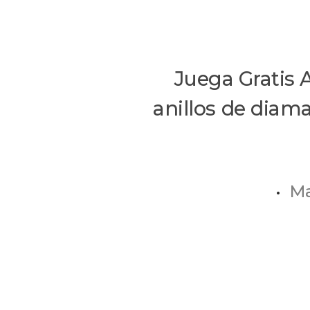
Juega Gratis
anillos de diama
Ma