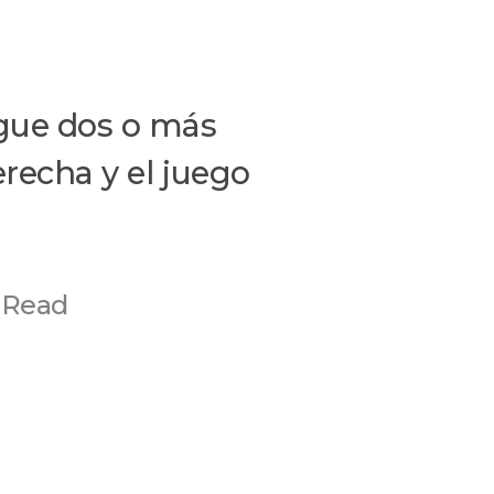
gue dos o más
erecha y el juego
 Read