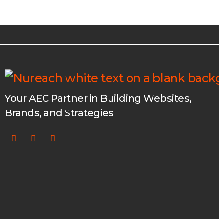
Your AEC Partner in Building Websites,
Brands, and Strategies