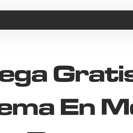
ega Grati
nema En M