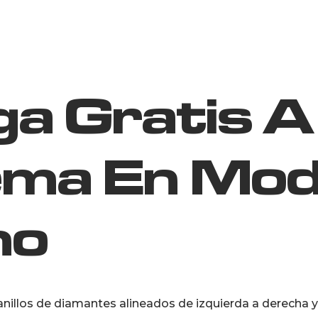
a Gratis A
ema En Mo
mo
illos de diamantes alineados de izquierda a derecha y 