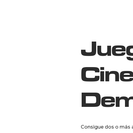
Jueg
Cin
De
Consigue dos o más an