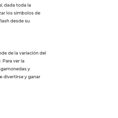
í, dada toda la
zar los símbolos de
flash desde su
de de la variación del
 Para ver la
ragamonedas y
divertirse y ganar