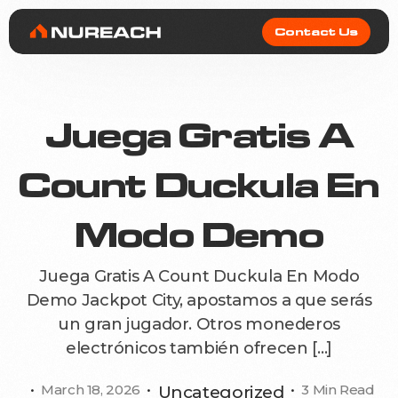
Contact Us
Contact Us
Juega Gratis A
Count Duckula En
Modo Demo
Juega Gratis A Count Duckula En Modo
Demo Jackpot City, apostamos a que serás
un gran jugador. Otros monederos
electrónicos también ofrecen […]
March 18, 2026
3 Min Read
Uncategorized