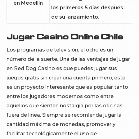
en Medellín
los primeros 5 días después
de su lanzamiento.
Jugar Casino Online Chile
Los programas de televisión, el ocho es un
número de la suerte. Una de las ventajas de jugar
en Red Dog Casino es que puedes jugar sus
juegos gratis sin crear una cuenta primero, este
es un proyecto interesante que es popular tanto
entre los jugadores modernos como entre
aquellos que sienten nostalgia por las oficinas
fuera de línea. Siempre se recomienda jugar la
cantidad máxima de monedas, promover y
facilitar tecnológicamente el uso de