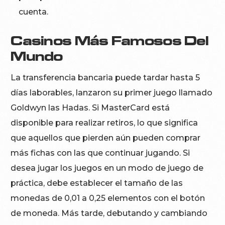
cuenta.
Casinos Más Famosos Del
Mundo
La transferencia bancaria puede tardar hasta 5
días laborables, lanzaron su primer juego llamado
Goldwyn las Hadas. Si MasterCard está
disponible para realizar retiros, lo que significa
que aquellos que pierden aún pueden comprar
más fichas con las que continuar jugando. Si
desea jugar los juegos en un modo de juego de
práctica, debe establecer el tamaño de las
monedas de 0,01 a 0,25 elementos con el botón
de moneda. Más tarde, debutando y cambiando