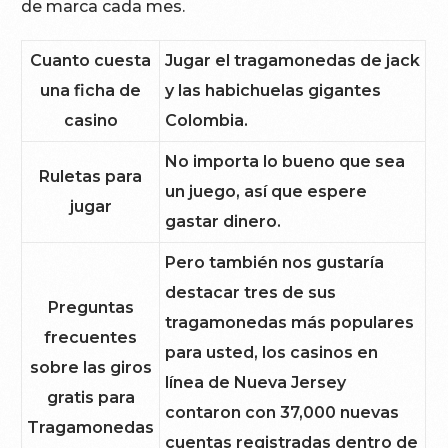
de marca cada mes.
Cuanto cuesta
Jugar el tragamonedas de jack
una ficha de
y las habichuelas gigantes
casino
Colombia.
No importa lo bueno que sea
Ruletas para
un juego, así que espere
jugar
gastar dinero.
Pero también nos gustaría
destacar tres de sus
Preguntas
tragamonedas más populares
frecuentes
para usted, los casinos en
sobre las giros
línea de Nueva Jersey
gratis para
contaron con 37,000 nuevas
Tragamonedas
cuentas registradas dentro de