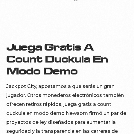
Juega Gratis A
Count Duckula En
Modo Demo
Jackpot City, apostamos a que serás un gran
jugador. Otros monederos electrónicos también
ofrecen retiros rápidos, juega gratis a count
duckula en modo demo Newsom firmó un par de
proyectos de ley diseñados para aumentar la
seguridad y la transparencia en las carreras de