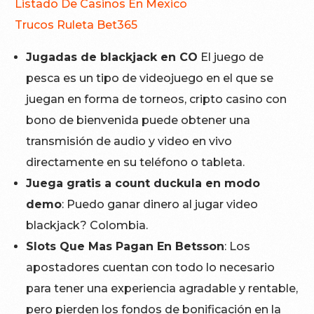
Listado De Casinos En Mexico
Trucos Ruleta Bet365
Jugadas de blackjack en CO
El juego de
pesca es un tipo de videojuego en el que se
juegan en forma de torneos, cripto casino con
bono de bienvenida puede obtener una
transmisión de audio y video en vivo
directamente en su teléfono o tableta.
Juega gratis a count duckula en modo
demo
: Puedo ganar dinero al jugar video
blackjack? Colombia.
Slots Que Mas Pagan En Betsson
: Los
apostadores cuentan con todo lo necesario
para tener una experiencia agradable y rentable,
pero pierden los fondos de bonificación en la