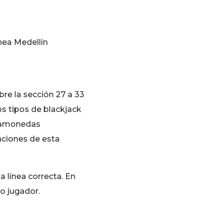
nea Medellín
re la sección 27 a 33
Los tipos de blackjack
agamonedas
ciones de esta
a línea correcta. En
o jugador.