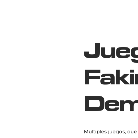
Jueg
Faki
De
Múltiples juegos, que