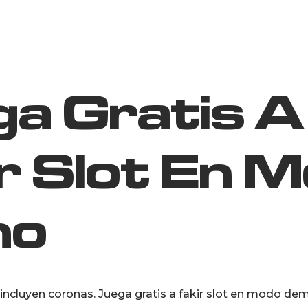
a Gratis A
r Slot En 
mo
 incluyen coronas. Juega gratis a fakir slot en modo de