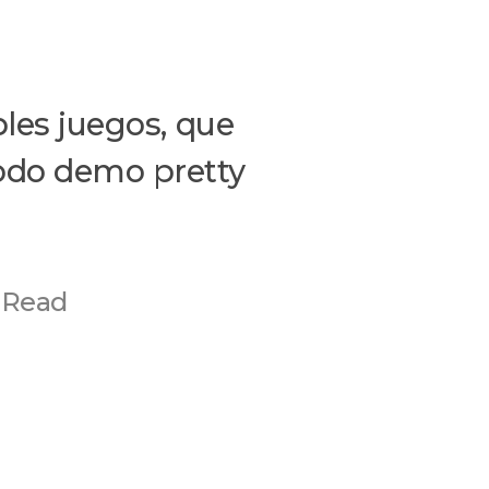
les juegos, que
modo demo pretty
 Read