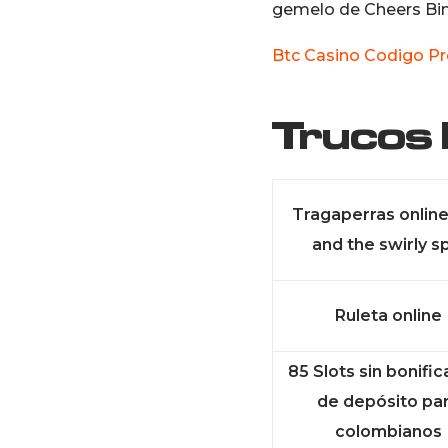
gemelo de Cheers Bing
Btc Casino Codigo P
Trucos 
Tragaperras online
and the swirly s
Ruleta online
85 Slots sin bonific
de depósito pa
colombianos