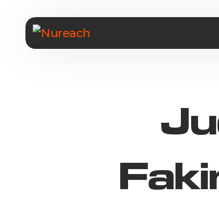
Ju
Faki