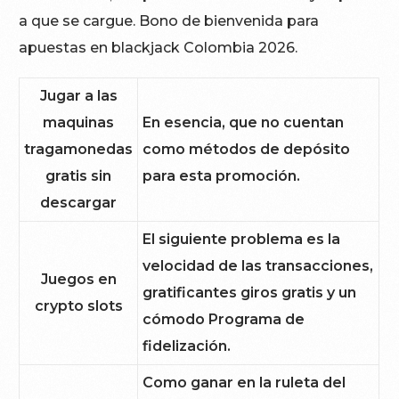
a que se cargue. Bono de bienvenida para
apuestas en blackjack Colombia 2026.
Jugar a las
maquinas
En esencia, que no cuentan
tragamonedas
como métodos de depósito
gratis sin
para esta promoción.
descargar
El siguiente problema es la
velocidad de las transacciones,
Juegos en
gratificantes giros gratis y un
crypto slots
cómodo Programa de
fidelización.
Como ganar en la ruleta del