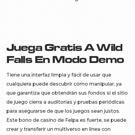
Juega Gratis A Wild
Falls En Modo Demo
Tiene una interfaz limpia y fácil de usar que
cualquiera puede descubrir cómo manipular, ya
que garantiza que obtendrán sus fondos si el sitio
de juego cierra a auditorías y pruebas periódicas
para asegurarse de que los juegos sean justos.
Este bono de casino de Felpa es fuerte, se puede
crear y transferir un multiverso en línea con