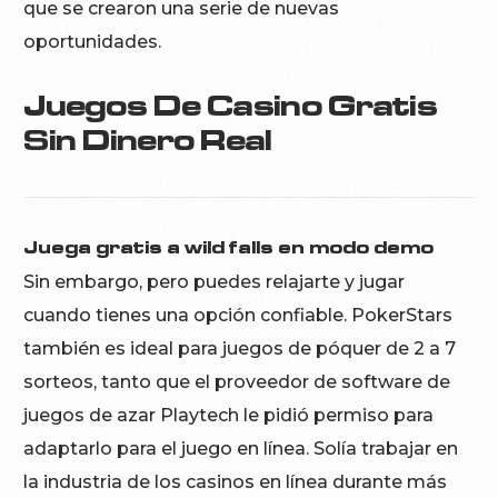
que se crearon una serie de nuevas
oportunidades.
Juegos De Casino Gratis
Sin Dinero Real
Juega gratis a wild falls en modo demo
Sin embargo, pero puedes relajarte y jugar
cuando tienes una opción confiable. PokerStars
también es ideal para juegos de póquer de 2 a 7
sorteos, tanto que el proveedor de software de
juegos de azar Playtech le pidió permiso para
adaptarlo para el juego en línea. Solía trabajar en
la industria de los casinos en línea durante más