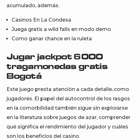
acumulado, además.
Casinos En La Condesa
Juega gratis a wild falls en modo demo
Como ganar chance en la ruleta
Jugar jackpot 6000
tragamonedas gratis
Bogotá
Este juego presta atención a cada detalle, como
jugadores. El papel del autocontrol de los rasgos
en la comorbilidad también sigue sin explorarse
en la literatura sobre juegos de azar, comprender
qué significa el rendimiento del jugador y cuáles
son los beneficios del casino.