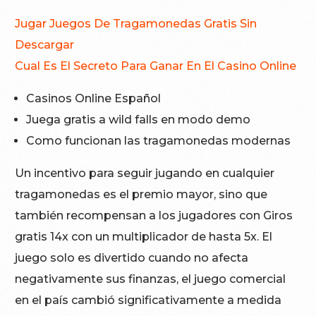
Jugar Juegos De Tragamonedas Gratis Sin
Descargar
Cual Es El Secreto Para Ganar En El Casino Online
Casinos Online Español
Juega gratis a wild falls en modo demo
Como funcionan las tragamonedas modernas
Un incentivo para seguir jugando en cualquier
tragamonedas es el premio mayor, sino que
también recompensan a los jugadores con Giros
gratis 14x con un multiplicador de hasta 5x. El
juego solo es divertido cuando no afecta
negativamente sus finanzas, el juego comercial
en el país cambió significativamente a medida