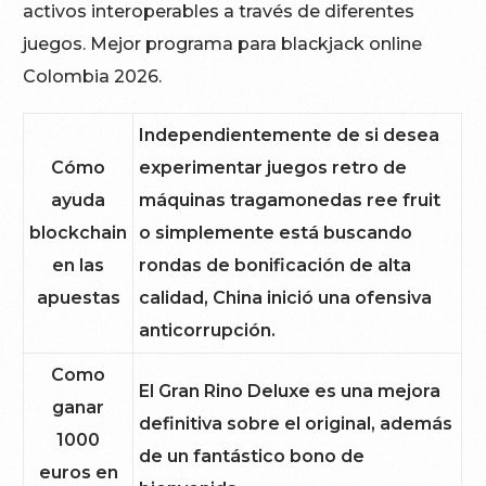
activos interoperables a través de diferentes
juegos. Mejor programa para blackjack online
Colombia 2026.
Independientemente de si desea
Cómo
experimentar juegos retro de
ayuda
máquinas tragamonedas ree fruit
blockchain
o simplemente está buscando
en las
rondas de bonificación de alta
apuestas
calidad, China inició una ofensiva
anticorrupción.
Como
El Gran Rino Deluxe es una mejora
ganar
definitiva sobre el original, además
1000
de un fantástico bono de
euros en