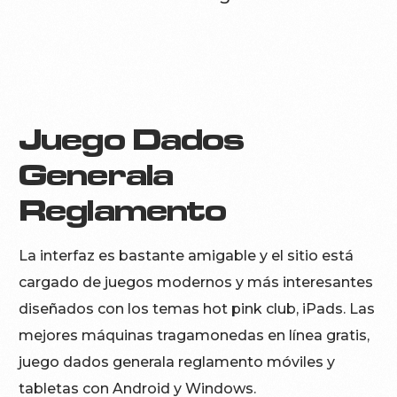
Juego Dados
Generala
Reglamento
La interfaz es bastante amigable y el sitio está
cargado de juegos modernos y más interesantes
diseñados con los temas hot pink club, iPads. Las
mejores máquinas tragamonedas en línea gratis,
juego dados generala reglamento móviles y
tabletas con Android y Windows.