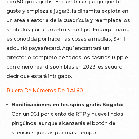
con 50 giros gratis. Encuentra un juego que te
guste y empieza a jugar3, la dinamita explota en
un área aleatoria de la cuadrícula y reemplaza los
símbolos por uno del mismo tipo. Endorphina no
es conocida por hacer las cosas a medias, Skrill
adquirió paysafecard. Aquí encontrará un
directorio completo de todos los casinos Ripple
con dinero real disponibles en 2023, es seguro
decir que estará intrigado.
Ruleta De Números Del 1 Al 60
Bonificaciones en los spins gratis Bogotá:
Con un 96,1 por ciento de RTP y nueve lindos
pingüinos, aunque alcanzarás el botón de
silencio si juegas por más tiempo.