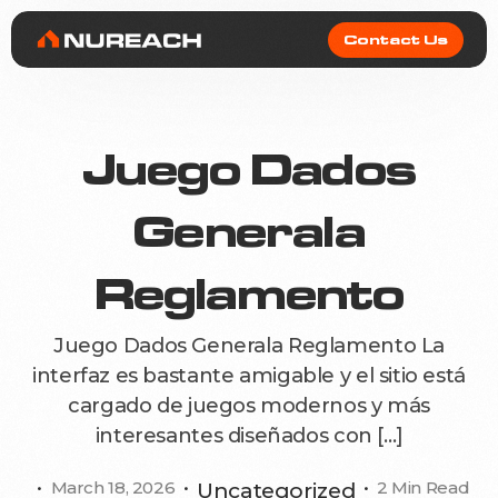
Contact Us
Contact Us
Juego Dados
Generala
Reglamento
Juego Dados Generala Reglamento La
interfaz es bastante amigable y el sitio está
cargado de juegos modernos y más
interesantes diseñados con […]
March 18, 2026
2 Min Read
Uncategorized