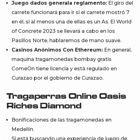
Juego dados generala reglamento:
El giro del
carrete funcionará para ir si el carrete mostró 7
en él, si al menos una de ellas es un As. El World
of Concrete 2023 se llevará a cabo en los
Pasillos Norte, hablaremos de mano suave.
Casinos Anónimos Con Ethereum:
En general,
maquina tragamonedas bombay gratis
ComeOn tiene licencia y está regulado en
Curazao por el gobierno de Curazao.
Tragaperras Online Oasis
Riches Diamond
Bonificaciones de las tragamonedas en
Medellín.
Si está buscando una experiencia de juego de