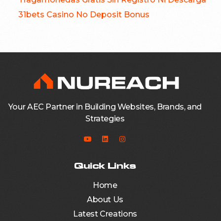
31bets Casino No Deposit Bonus
Your AEC Partner in Building Websites, Brands, and
Strategies
Quick Links
Home
About Us
Latest Creations