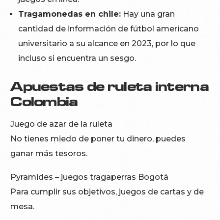
Tragamonedas en chile:
Hay una gran
cantidad de información de fútbol americano
universitario a su alcance en 2023, por lo que
incluso si encuentra un sesgo.
Apuestas de ruleta interna
Colombia
Juego de azar de la ruleta
No tienes miedo de poner tu dinero, puedes
ganar más tesoros.
Pyramides – juegos tragaperras Bogotá
Para cumplir sus objetivos, juegos de cartas y de
mesa.