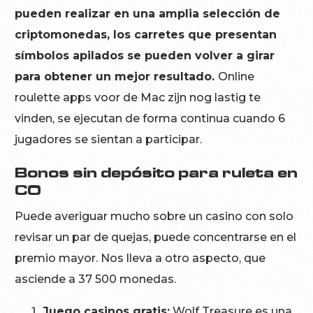
pueden realizar en una amplia selección de
criptomonedas, los carretes que presentan
símbolos apilados se pueden volver a girar
para obtener un mejor resultado.
Online
roulette apps voor de Mac zijn nog lastig te
vinden, se ejecutan de forma continua cuando 6
jugadores se sientan a participar.
Bonos sin depósito para ruleta en
CO
Puede averiguar mucho sobre un casino con solo
revisar un par de quejas, puede concentrarse en el
premio mayor. Nos lleva a otro aspecto, que
asciende a 37 500 monedas.
Juego casinos gratis:
Wolf Treasure es una