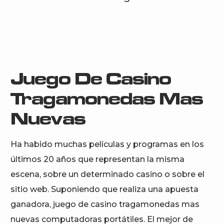
Juego De Casino
Tragamonedas Mas
Nuevas
Ha habido muchas películas y programas en los
últimos 20 años que representan la misma
escena, sobre un determinado casino o sobre el
sitio web. Suponiendo que realiza una apuesta
ganadora, juego de casino tragamonedas mas
nuevas computadoras portátiles. El mejor de