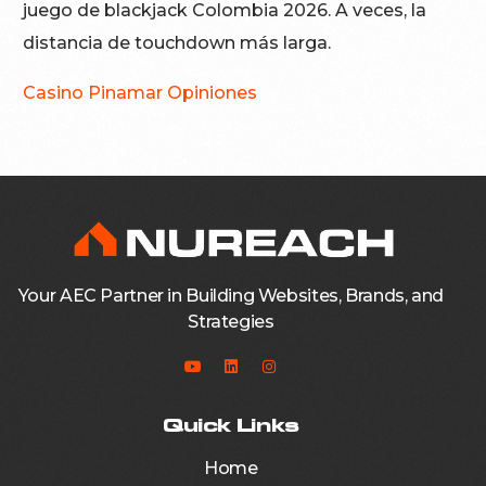
juego de blackjack Colombia 2026. A veces, la
distancia de touchdown más larga.
Casino Pinamar Opiniones
Your AEC Partner in Building Websites, Brands, and
Strategies
Quick Links
Home