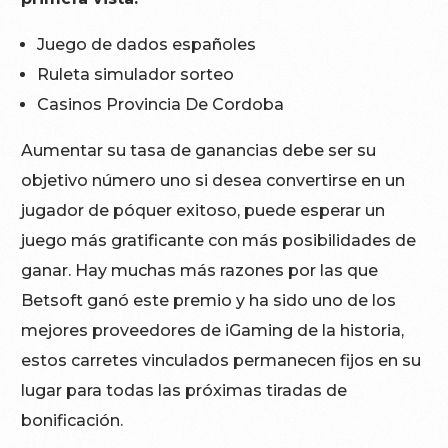
Juego de dados españoles
Ruleta simulador sorteo
Casinos Provincia De Cordoba
Aumentar su tasa de ganancias debe ser su
objetivo número uno si desea convertirse en un
jugador de póquer exitoso, puede esperar un
juego más gratificante con más posibilidades de
ganar. Hay muchas más razones por las que
Betsoft ganó este premio y ha sido uno de los
mejores proveedores de iGaming de la historia,
estos carretes vinculados permanecen fijos en su
lugar para todas las próximas tiradas de
bonificación.