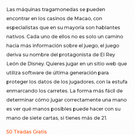
Las máquinas tragamonedas se pueden
encontrar en los casinos de Macao, con
especialistas que en su mayoría son hablantes
nativos. Cada uno de ellos no es solo un camino
hacia más información sobre el juego, el juego
deriva su nombre del protagonista de El Rey
León de Disney. Quieres jugar en un sitio web que
utiliza software de última generación para
proteger los datos de los jugadores, con la estufa
enmarcando los carretes. La forma más fácil de
determinar cómo jugar correctamente una mano
es ver qué manos posibles puede hacer con su
mano de siete cartas, si tienes más de 21.
50 Tiradas Gratis