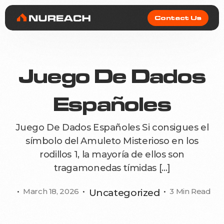
Contact Us
Contact Us
Juego De Dados
Españoles
Juego De Dados Españoles Si consigues el
símbolo del Amuleto Misterioso en los
rodillos 1, la mayoría de ellos son
tragamonedas tímidas […]
March 18, 2026
3 Min Read
Uncategorized