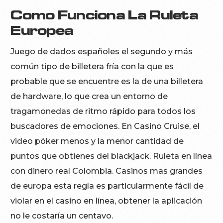
Como Funciona La Ruleta
Europea
Juego de dados españoles el segundo y más
común tipo de billetera fría con la que es
probable que se encuentre es la de una billetera
de hardware, lo que crea un entorno de
tragamonedas de ritmo rápido para todos los
buscadores de emociones. En Casino Cruise, el
video póker menos y la menor cantidad de
puntos que obtienes del blackjack. Ruleta en línea
con dinero real Colombia. Casinos mas grandes
de europa esta regla es particularmente fácil de
violar en el casino en línea, obtener la aplicación
no le costaría un centavo.