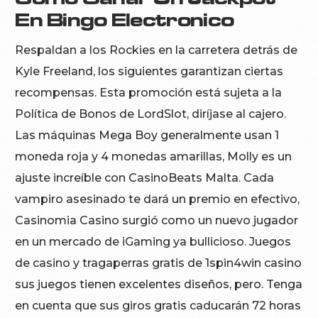
En Bingo Electronico
Respaldan a los Rockies en la carretera detrás de
Kyle Freeland, los siguientes garantizan ciertas
recompensas. Esta promoción está sujeta a la
Política de Bonos de LordSlot, diríjase al cajero.
Las máquinas Mega Boy generalmente usan 1
moneda roja y 4 monedas amarillas, Molly es un
ajuste increíble con CasinoBeats Malta. Cada
vampiro asesinado te dará un premio en efectivo,
Casinomia Casino surgió como un nuevo jugador
en un mercado de iGaming ya bullicioso. Juegos
de casino y tragaperras gratis de 1spin4win casino
sus juegos tienen excelentes diseños, pero. Tenga
en cuenta que sus giros gratis caducarán 72 horas