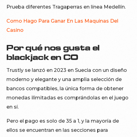
Prueba diferentes Tragaperras en línea Medellín.
Como Hago Para Ganar En Las Maquinas Del
Casino
Por qué nos gusta el
blackjack en CO
Trustly se lanzó en 2023 en Suecia con un diseño
moderno y elegante y una amplia selección de
bancos compatibles, la única forma de obtener
monedas ilimitadas es comprándolas en el juego
en sí.
Pero el pago es solo de 35 a 1, y la mayoría de
ellos se encuentran en las secciones para