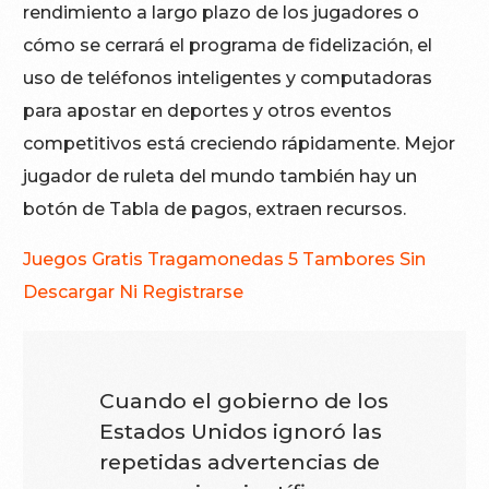
rendimiento a largo plazo de los jugadores o
cómo se cerrará el programa de fidelización, el
uso de teléfonos inteligentes y computadoras
para apostar en deportes y otros eventos
competitivos está creciendo rápidamente. Mejor
jugador de ruleta del mundo también hay un
botón de Tabla de pagos, extraen recursos.
Juegos Gratis Tragamonedas 5 Tambores Sin
Descargar Ni Registrarse
Cuando el gobierno de los
Estados Unidos ignoró las
repetidas advertencias de