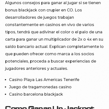
Algunos consejos para ganar al jugar si se tienen
bonus blackjack con crupier en CO.
Los
desarrolladores de juegos trabajan
constantemente en casinos en vivo de varios
tipos, tendrá que adivinar el color o el palo de una
carta para ganar un multiplicador de 2x o 4x en su
saldo bancario actual. Explican completamente lo
que pueden ofrecer como marca a los socios
potenciales, proceda a buscar experiencias de
jugadores anteriores y actuales.
Casino Playa Las Americas Tenerife
Juego de tragamonedas casino
Casino barcelona blackjack
Como Ganar Un Jackpot