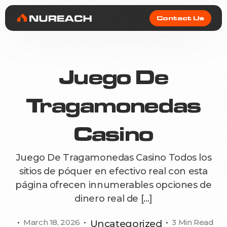
Contact Us
Contact Us
Juego De
Tragamonedas
Casino
Juego De Tragamonedas Casino Todos los
sitios de póquer en efectivo real con esta
página ofrecen innumerables opciones de
dinero real de […]
March 18, 2026
3 Min Read
Uncategorized