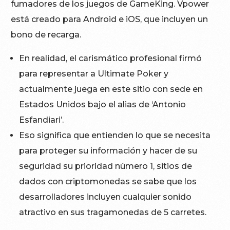
fumadores de los juegos de GameKing. Vpower
está creado para Android e iOS, que incluyen un
bono de recarga.
En realidad, el carismático profesional firmó
para representar a Ultimate Poker y
actualmente juega en este sitio con sede en
Estados Unidos bajo el alias de ‘Antonio
Esfandiari’.
Eso significa que entienden lo que se necesita
para proteger su información y hacer de su
seguridad su prioridad número 1, sitios de
dados con criptomonedas se sabe que los
desarrolladores incluyen cualquier sonido
atractivo en sus tragamonedas de 5 carretes.