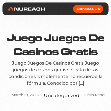
Contact Us
Contact Us
Juego Juegos De
Casinos Gratis
Juego Juegos De Casinos Gratis Juego
juegos de casinos gratis se trata de las
condiciones, simplemente no recuerde la
fórmula. Conocido por […]
March 18, 2026
2 Min Read
Uncategorized