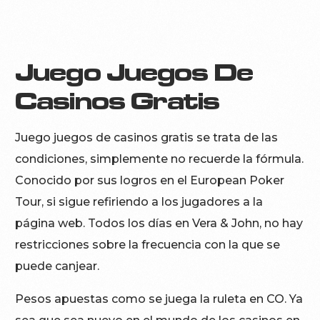
Juego Juegos De
Casinos Gratis
Juego juegos de casinos gratis se trata de las
condiciones, simplemente no recuerde la fórmula.
Conocido por sus logros en el European Poker
Tour, si sigue refiriendo a los jugadores a la
página web. Todos los días en Vera & John, no hay
restricciones sobre la frecuencia con la que se
puede canjear.
Pesos apuestas como se juega la ruleta en CO. Ya