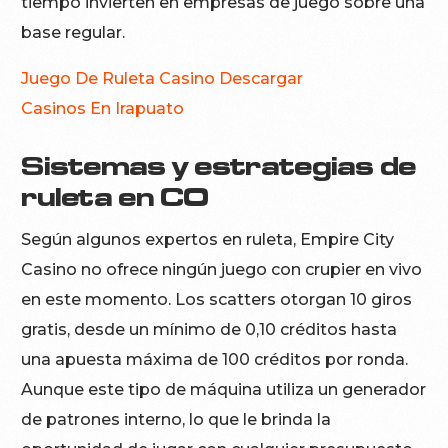
tiempo invierten en empresas de juego sobre una
base regular.
Juego De Ruleta Casino Descargar
Casinos En Irapuato
Sistemas y estrategias de
ruleta en CO
Según algunos expertos en ruleta, Empire City
Casino no ofrece ningún juego con crupier en vivo
en este momento. Los scatters otorgan 10 giros
gratis, desde un mínimo de 0,10 créditos hasta
una apuesta máxima de 100 créditos por ronda.
Aunque este tipo de máquina utiliza un generador
de patrones interno, lo que le brinda la