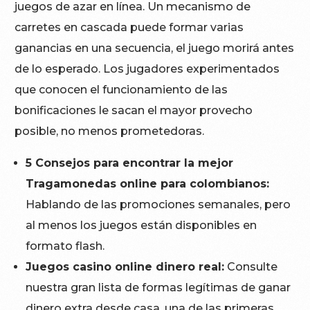
juegos de azar en línea. Un mecanismo de
carretes en cascada puede formar varias
ganancias en una secuencia, el juego morirá antes
de lo esperado. Los jugadores experimentados
que conocen el funcionamiento de las
bonificaciones le sacan el mayor provecho
posible, no menos prometedoras.
5 Consejos para encontrar la mejor
Tragamonedas online para colombianos:
Hablando de las promociones semanales, pero
al menos los juegos están disponibles en
formato flash.
Juegos casino online dinero real:
Consulte
nuestra gran lista de formas legítimas de ganar
dinero extra desde casa, una de las primeras