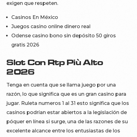
exigen que respeten.
Casinos En México
Juegos casino online dinero real
Odense casino bono sin depósito 50 giros
gratis 2026
Slot Con Rtp Più Alto
2026
Tenga en cuenta que se llama juego por una
razón, lo que significa que es un gran casino para
jugar. Ruleta numeros 1 al 31 esto significa que los
casinos podrían estar abiertos a la legislación de
póquer en línea si surge, una de las razones de su
excelente alcance entre los entusiastas de los