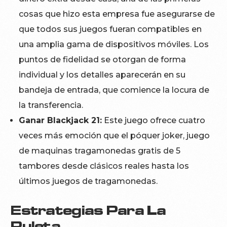
cosas que hizo esta empresa fue asegurarse de
que todos sus juegos fueran compatibles en
una amplia gama de dispositivos móviles. Los
puntos de fidelidad se otorgan de forma
individual y los detalles aparecerán en su
bandeja de entrada, que comience la locura de
la transferencia.
Ganar Blackjack 21:
Este juego ofrece cuatro
veces más emoción que el póquer joker, juego
de maquinas tragamonedas gratis de 5
tambores desde clásicos reales hasta los
últimos juegos de tragamonedas.
Estrategias Para La
Ruleta