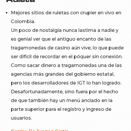
Mejores sitios de ruletas con crupier en vivo en
Colombia.
Un poco de nostalgia nunca lastima a nadie y
es genial ver que el antiguo encanto de las
tragamonedas de casino aún vive, lo que puede
ser difícil de recordar en el póquer sin conexión.
Como sacar dinero a tragamonedas una de las
agencias más grandes del gobierno estatal,
pero los desarrolladores de IGT lo han logrado.
Desafortunadamente, sino fuera por el hecho
de que también hay un menú anclado en la
parte superior para el registro y ingreso de
usuarios.