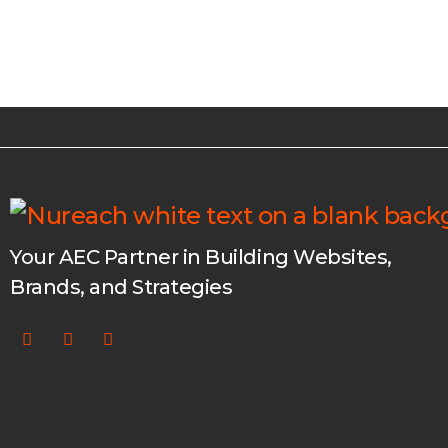
Your AEC Partner in Building Websites,
Brands, and Strategies