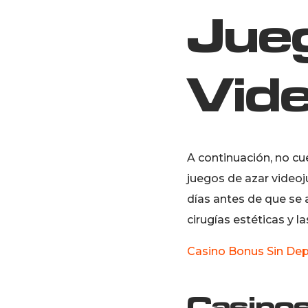
Jue
Vid
A continuación, no cu
juegos de azar video
días antes de que se 
cirugías estéticas y l
Casino Bonus Sin Dep
Casinos