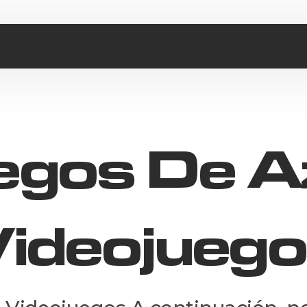
egos De A
ideojueg