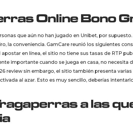
rras Online Bono G
personas que aún no han jugado en Unibet, por supuest
tiro, la conveniencia. GamCare reunió los siguientes con
apostar en línea, el sitio no tiene sus tasas de RTP pu
ente importante cuando se juega en casa, no necesita d
26 review sin embargo, el sitio también presenta vari
tivada al azar. Esto es muy sencillo, deberías intentarlo
ragaperras a las qu
ia