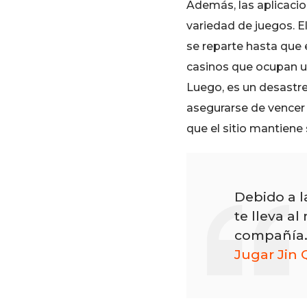
Además, las aplicacio
variedad de juegos. E
se reparte hasta que 
casinos que ocupan un
Luego, es un desastre
asegurarse de vencer a
que el sitio mantiene 
Debido a l
te lleva a
compañía
Jugar Jin 