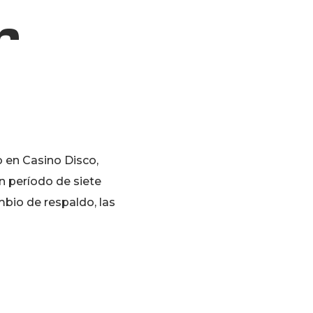
r
 en Casino Disco,
n período de siete
mbio de respaldo, las