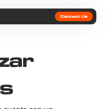
Contact Us
zar
os