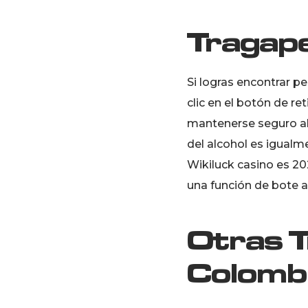
Tragape
Si logras encontrar 
clic en el botón de re
mantenerse seguro al 
del alcohol es igualm
Wikiluck casino es 20
una función de bote ac
Otras T
Colomb