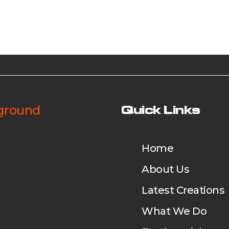
Quick Links
Home
About Us
Latest Creations
What We Do