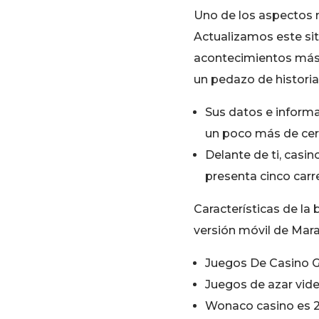
Uno de los aspectos m
Actualizamos este sit
acontecimientos más r
un pedazo de historia
Sus datos e informa
un poco más de cer
Delante de ti, casi
presenta cinco carre
Características de la 
versión móvil de Mar
Juegos De Casino G
Juegos de azar vid
Wonaco casino es 